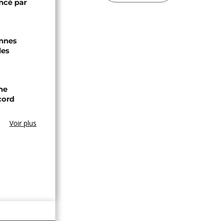
ancé par
onnes
des
ne
cord
Voir plus