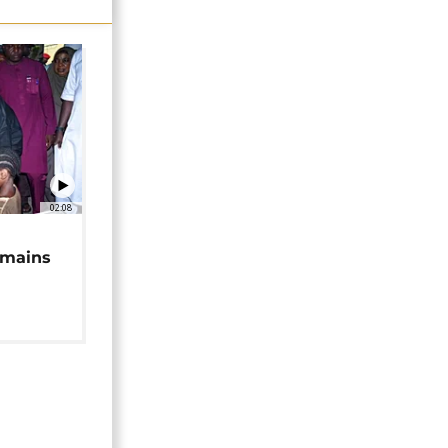
02:08
 mains