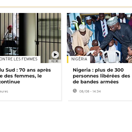
ONTRE LES FEMMES
NIGÉRIA
02:30
du Sud : 70 ans après
Nigeria : plus de 300
e des femmes, le
personnes libérées des
continue
de bandes armées
heures
08/08 - 14:34