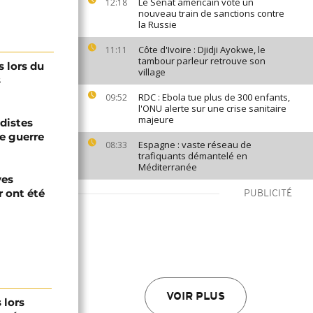
Le Sénat américain vote un
12:18
nouveau train de sanctions contre
la Russie
Côte d'Ivoire : Djidji Ayokwe, le
11:11
tambour parleur retrouve son
s lors du
village
s
RDC : Ebola tue plus de 300 enfants,
09:52
l'ONU alerte sur une crise sanitaire
majeure
adistes
de guerre
Espagne : vaste réseau de
08:33
trafiquants démantelé en
Méditerranée
ves
r ont été
PUBLICITÉ
VOIR PLUS
 lors