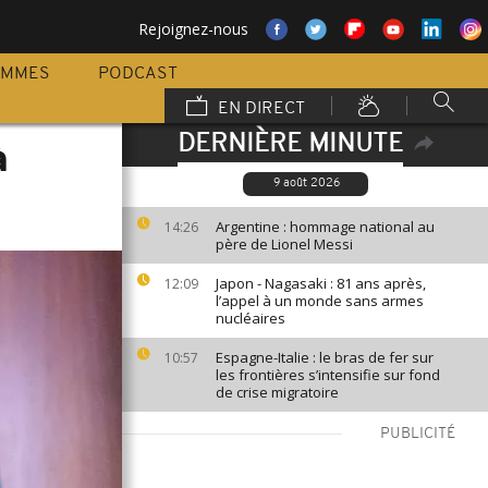
Rejoignez-nous
AMMES
PODCAST
EN DIRECT
DERNIÈRE MINUTE
à
9 août 2026
Argentine : hommage national au
14:26
père de Lionel Messi
Japon - Nagasaki : 81 ans après,
12:09
l’appel à un monde sans armes
nucléaires
Espagne-Italie : le bras de fer sur
10:57
les frontières s’intensifie sur fond
de crise migratoire
PUBLICITÉ