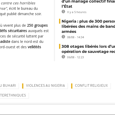
d’un mariage collectif fin
contre ces horribles
l’État
onse"
, écrit le bureau du
Il y a 5 heures
é publié dimanche soir.
Nigeria : plus de 300 pers
où vivent plus de
250 groupes
libérées des mains de ban
défis sécuritaires
auxquels est
armées
rces de sécurité luttent par
08/08 - 14:34
hadiste
dans le nord-est du
308 otages libérés lors d’u
ord-ouest et des
velléités
opération de sauvetage re
06/08 - 12:23
 BUHARI
VIOLENCES AU NIGERIA
CONFLIT RELIGIEUX
NTERETHNIQUES