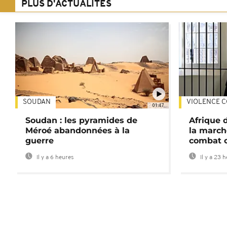
PLUS D'ACTUALITÉS
SOUDAN
VIOLENCE C
01:47
Soudan : les pyramides de
Afrique 
Méroé abandonnées à la
la march
guerre
combat 
Il y a 6 heures
Il y a 23 