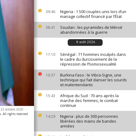
Nigeria : 1 500 couples unis lors d’un
09:46
mariage collectif financé par l’État
Soudan : les pyramides de Méroé
08:41
abandonnées à la guerre
8 août 2026
Sénégal : 71 hommes inculpés dans
17:10
le cadre du durcissement de la
répression de l’homosexualité
Burkina Faso : le Vibra-Signe, une
16:37
technique qui fait danser les sourds
et malentendants
Afrique du Sud : 70 ans après la
15:43
marche des femmes, le combat
continue
i 22 octobre 2020
-
 All rights reserved
Nigeria : plus de 300 personnes
14:29
libérées des mains de bandes
armées