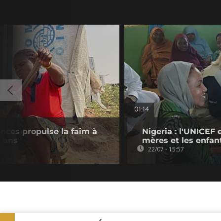
01:14
lences propulse la faim à
Nigeria : l'UNICEF 
0 ans
mères et les enfan
22/07 - 15:57