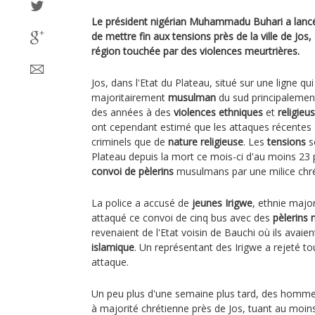
Le président nigérian Muhammadu Buhari a lancé 
de mettre fin aux tensions près de la ville de Jos,
région touchée par des violences meurtrières.
Jos, dans l'Etat du Plateau, situé sur une ligne qui
majoritairement
musulman
du sud principaleme
des années à des
violences ethniques
et
religieu
ont cependant estimé que les attaques récentes 
criminels que de
nature religieuse
. Les
tensions
so
Plateau depuis la mort ce mois-ci d'au moins 2
convoi de pèlerins
musulmans par une milice chré
La police a accusé de
jeunes Irigwe
, ethnie majo
attaqué ce convoi de cinq bus avec des
pèlerins
revenaient de l'Etat voisin de Bauchi où ils avaien
islamique
. Un représentant des Irigwe a rejeté to
attaque.
Un peu plus d'une semaine plus tard, des homme
à majorité chrétienne près de Jos, tuant au moin