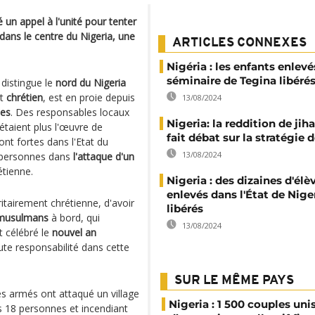
un appel à l'unité pour tenter
 dans le centre du Nigeria, une
ARTICLES CONNEXES
Nigéria : les enfants enlevé
séminaire de Tegina libéré
 distingue le
nord du Nigeria
nt
chrétien
, est en proie depuis
13/08/2024
ses
. Des responsables locaux
Nigeria: la reddition de jih
étaient plus l'œuvre de
fait débat sur la stratégie 
nt fortes dans l'Etat du
13/08/2024
3 personnes dans
l'attaque d'un
tienne.
Nigeria : des dizaines d'élè
enlevés dans l'État de Nige
ritairement chrétienne, d'avoir
libérés
 musulmans
à bord, qui
13/08/2024
t célébré le
nouvel an
ute responsabilité dans cette
SUR LE MÊME PAYS
s armés ont attaqué un village
Nigeria : 1 500 couples unis
s 18 personnes et incendiant