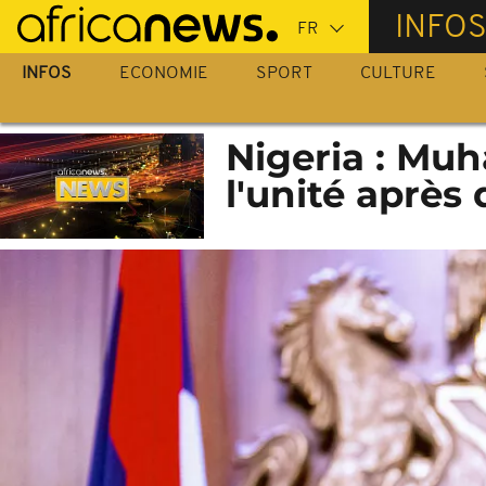
Passer
INFO
au
contenu
INFOS
ECONOMIE
SPORT
CULTURE
principal
Nigeria : Mu
l'unité après