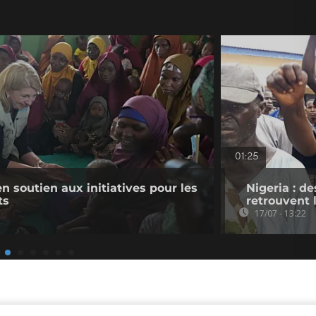
01:25
en soutien aux initiatives pour les
Nigeria : d
ts
retrouvent 
17/07 - 13:22