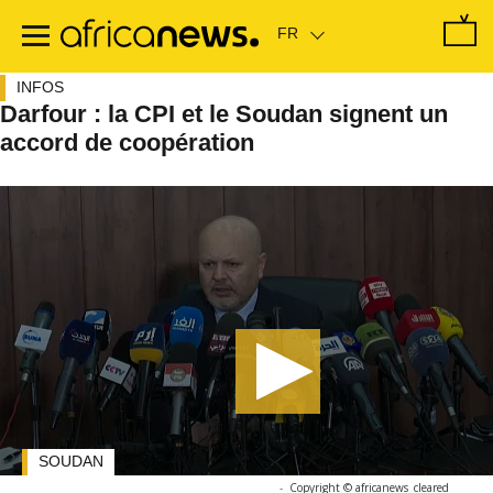
Passer
au
contenu
principal
INFOS
Darfour : la CPI et le Soudan signent un
accord de coopération
SOUDAN
-
Copyright © africanews
cleared