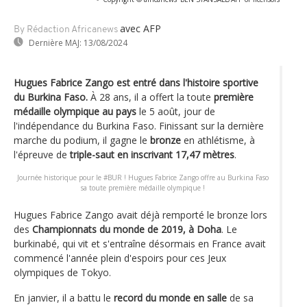
avec AFP
By Rédaction Africanews
Dernière MAJ:
13/08/2024
Hugues Fabrice Zango est entré dans l'histoire sportive
du Burkina Faso.
À 28 ans, il a offert la toute
première
médaille olympique au pays
le 5 août, jour de
l'indépendance du Burkina Faso. Finissant sur la dernière
marche du podium, il gagne le
bronze
en athlétisme, à
l'épreuve de
triple-saut en inscrivant 17,47 mètres
.
Journée historique pour le #BUR ! Hugues Fabrice Zango offre au Burkina Faso
sa toute première médaille olympique !
Hugues Fabrice Zango avait déjà remporté le bronze lors
des
Championnats du monde de 2019, à Doha
. Le
burkinabé, qui vit et s'entraîne désormais en France avait
commencé l'année plein d'espoirs pour ces Jeux
olympiques de Tokyo.
En janvier, il a battu le
record du monde en salle
de sa