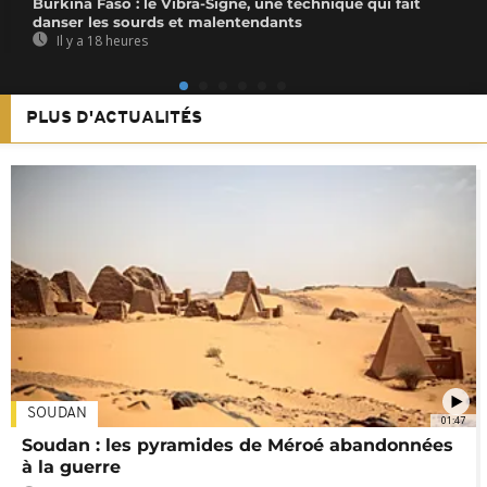
Burkina Faso : le Vibra-Signe, une technique qui fait
danser les sourds et malentendants
Il y a 18 heures
PLUS D'ACTUALITÉS
SOUDAN
01:47
Soudan : les pyramides de Méroé abandonnées
à la guerre