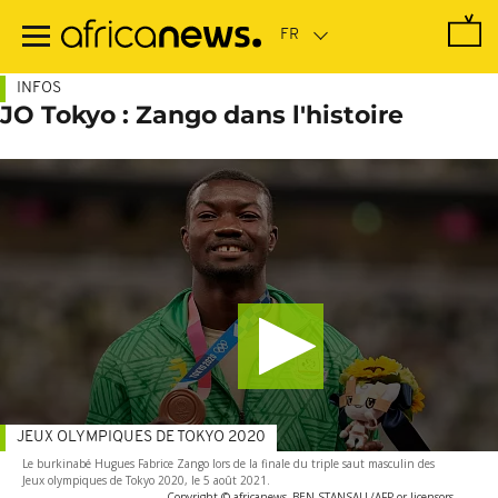
Passer
au
contenu
principal
INFOS
JO Tokyo : Zango dans l'histoire
JEUX OLYMPIQUES DE TOKYO 2020
Le burkinabé Hugues Fabrice Zango lors de la finale du triple saut masculin des
Jeux olympiques de Tokyo 2020, le 5 août 2021.
-
Copyright © africanews
BEN STANSALL/AFP or licensors