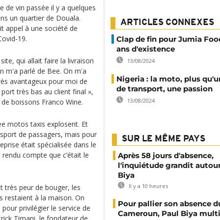
de vin passée il y a quelques
ans un quartier de Douala.
ARTICLES CONNEXES
ait appel à une société de
Covid-19.
Clap de fin pour Jumia Foo
ans d'existence
ite, qui allait faire la livraison
13/08/2024
 On m'a parlé de Bee. On m'a
Nigeria : la moto, plus qu
et très avantageux pour moi de
de transport, une passion
port très bas au client final »,
13/08/2024
 de boissons Franco Wine.
ee motos taxis explosent. Et
nsport de passagers, mais pour
SUR LE MÊME PAYS
reprise était spécialisée dans le
 rendu compte que c’était le
Après 58 jours d'absence,
l'inquiétude grandit autou
Biya
Il y a 10 heures
t très peur de bouger, les
s restaient à la maison. On
Pour pallier son absence d
pour privilégier le service de
Cameroun, Paul Biya multip
trick Timani, le fondateur de