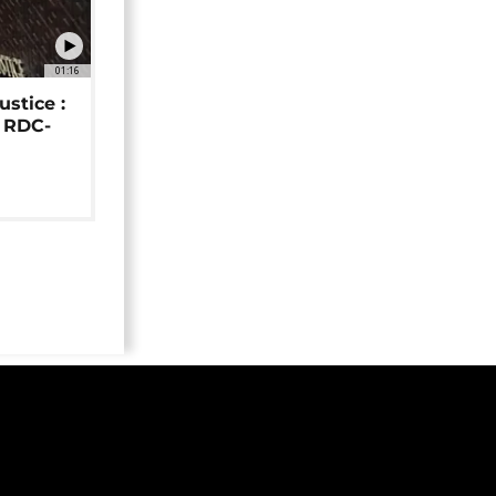
01:16
ustice :
e RDC-