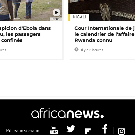
KIGALI
02:05
spicion d'Ebola dans
Cour Internationale de j
u, les passagers
le calendrier de l'affair
 confinés
Rwanda connu
eures
Il y a 3 heures
Réseaux sociaux