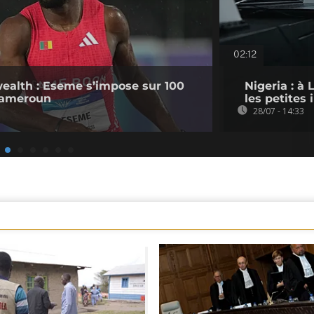
02:12
lth : Eseme s’impose sur 100
Nigeria : à
 Cameroun
les petites
28/07 - 14:33