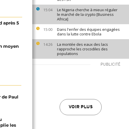
Le Nigeria cherche à mieux réguler
15:04
le marché de la crypto [Business
Africa]
d après 5
Dans l'enfer des équipes engagées
15:00
dans la lutte contre Ebola
La montée des eaux des lacs
14:26
'un moyen
rapproche les crocodiles des
populations
PUBLICITÉ
r de Paul
VOIR PLUS
u
lie les