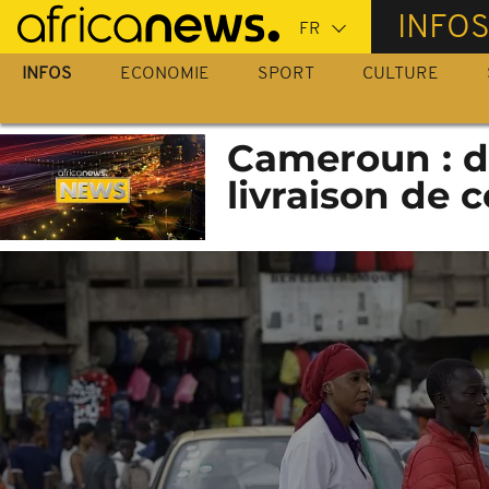
Passer
INFO
au
contenu
INFOS
ECONOMIE
SPORT
CULTURE
principal
Cameroun : d
livraison de c