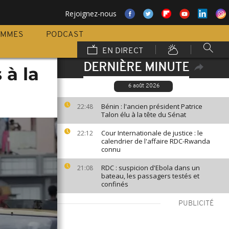
Rejoignez-nous
AMMES
PODCAST
EN DIRECT
DERNIÈRE MINUTE
 à la
6 août 2026
Bénin : l'ancien président Patrice
22:48
Talon élu à la tête du Sénat
Cour Internationale de justice : le
22:12
calendrier de l'affaire RDC-Rwanda
connu
RDC : suspicion d'Ebola dans un
21:08
bateau, les passagers testés et
confinés
PUBLICITÉ