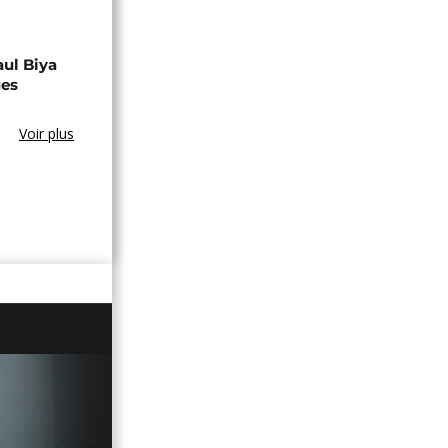
aul Biya
ues
Voir plus