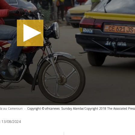
la au Cameroun
-
Copyright © africanews
Sunday Alamba/Copyright 2018 The Associated Press. 
:
13/08/2024