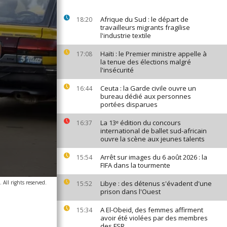
Afrique du Sud : le départ de
18:20
travailleurs migrants fragilise
l'industrie textile
Haïti : le Premier ministre appelle à
17:08
la tenue des élections malgré
l'insécurité
Ceuta : la Garde civile ouvre un
16:44
bureau dédié aux personnes
portées disparues
La 13ᵉ édition du concours
16:37
international de ballet sud-africain
ouvre la scène aux jeunes talents
Arrêt sur images du 6 août 2026 : la
15:54
FIFA dans la tourmente
All rights reserved.
Libye : des détenus s'évadent d'une
15:52
prison dans l'Ouest
A El-Obeid, des femmes affirment
15:34
avoir été violées par des membres
des FSR