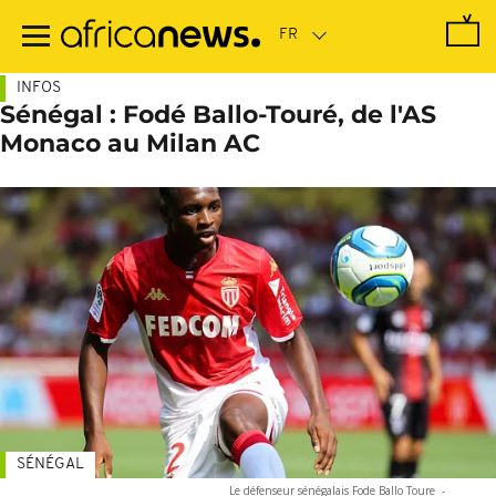
Passer
au
contenu
principal
INFOS
Sénégal : Fodé Ballo-Touré, de l'AS
Monaco au Milan AC
SÉNÉGAL
Le défenseur sénégalais Fode Ballo Toure
-