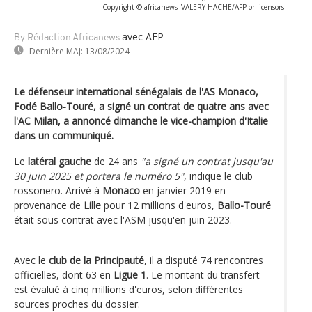
Copyright © africanews
VALERY HACHE/AFP or licensors
avec AFP
By Rédaction Africanews
Dernière MAJ:
13/08/2024
Le défenseur international sénégalais de l'AS Monaco,
Fodé Ballo-Touré, a signé un contrat de quatre ans avec
l'AC Milan, a annoncé dimanche le vice-champion d'Italie
dans un communiqué.
Le
latéral gauche
de 24 ans
"a signé un contrat jusqu'au
30 juin 2025 et portera le numéro 5"
, indique le club
rossonero. Arrivé à
Monaco
en janvier 2019 en
provenance de
Lille
pour 12 millions d'euros,
Ballo-Touré
était sous contrat avec l'ASM jusqu'en juin 2023.
Avec le
club de la Principauté
, il a disputé 74 rencontres
officielles, dont 63 en
Ligue 1
. Le montant du transfert
est évalué à cinq millions d'euros, selon différentes
sources proches du dossier.