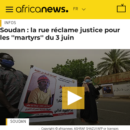
Passer
au
contenu
principal
INFOS
Soudan : la rue réclame justice pour
les ''martyrs'' du 3 juin
SOUDAN
-
Copyright © africanews
ASHRAF SHAZLY/AFP or licensors