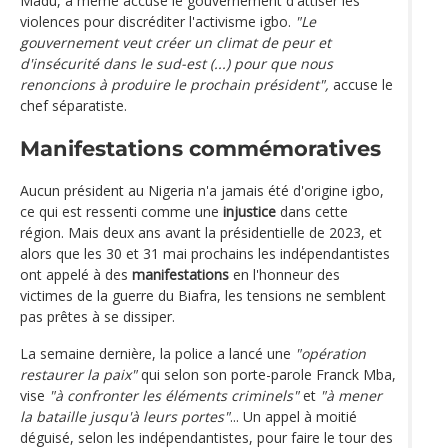
Madu, a même accusé le gouvernement d'attiser les
violences pour discréditer l'activisme igbo.
"Le
gouvernement veut créer un climat de peur et
d'insécurité dans le sud-est (...) pour que nous
renoncions à produire le prochain président",
accuse le
chef séparatiste.
Manifestations commémoratives
Aucun président au Nigeria n'a jamais été d'origine igbo,
ce qui est ressenti comme une
injustice
dans cette
région. Mais deux ans avant la présidentielle de 2023, et
alors que les 30 et 31 mai prochains les indépendantistes
ont appelé à des
manifestations
en l'honneur des
victimes de la guerre du Biafra, les tensions ne semblent
pas prêtes à se dissiper.
La semaine dernière, la police a lancé une
"opération
restaurer la paix"
qui selon son porte-parole Franck Mba,
vise
"à confronter les éléments criminels"
et
"à mener
la bataille jusqu'à leurs portes"
... Un appel à moitié
déguisé, selon les indépendantistes, pour faire le tour des