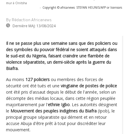
mur à Onitsha
-
Copyright © africanews
STEFAN HEUNIS/AFP or licensors
By Rédaction Africanews
Dernière MAJ:
13/08/2024
Il ne se passe plus une semaine sans que des policiers ou
des symboles du pouvoir fédéral ne soient attaqués dans
le sud-est du Nigeria, faisant craindre une flambée de
violence séparatiste, un demi-siècle après la guerre du
Biafra.
Au moins
127 policiers
ou membres des forces de
sécurité ont été tués et une
vingtaine de postes de police
ont été pris d'assaut depuis le début de l'année, selon un
décompte des médias locaux, dans cette région peuplée
majoritairement par l'
ethnie Igbo
. Les autorités désignent
le
Mouvement des peuples indigènes du Biafra
(Ipob), le
principal groupe séparatiste qui dément et en retour
accuse Abuja d'être prêt à tout pour discréditer leur
mouvement.