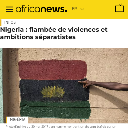
Passer
au
contenu
principal
INFOS
Nigeria : flambée de violences et
ambitions séparatistes
NIGÉRIA
Photo d'archive du 30 mai 2017 : un homme montrant un drapeau biafrais sur un