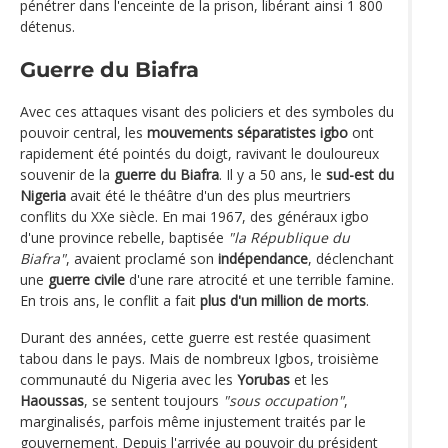
pénétrer dans l'enceinte de la prison, libérant ainsi 1 800
détenus.
Guerre du Biafra
Avec ces attaques visant des policiers et des symboles du
pouvoir central, les
mouvements séparatistes igbo
ont
rapidement été pointés du doigt, ravivant le douloureux
souvenir de la
guerre du Biafra
. Il y a 50 ans, le
sud-est du
Nigeria
avait été le théâtre d'un des plus meurtriers
conflits du XXe siècle. En mai 1967, des généraux igbo
d'une province rebelle, baptisée
"la République du
Biafra"
, avaient proclamé son
indépendance
, déclenchant
une
guerre civile
d'une rare atrocité et une terrible famine.
En trois ans, le conflit a fait
plus d'un million de morts
.
Durant des années, cette guerre est restée quasiment
tabou dans le pays. Mais de nombreux Igbos, troisième
communauté du Nigeria avec les
Yorubas
et les
Haoussas
, se sentent toujours
"sous occupation"
,
marginalisés, parfois même injustement traités par le
gouvernement. Depuis l'arrivée au pouvoir du président