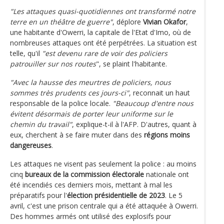
"Les attaques quasi-quotidiennes ont transformé notre
terre en un théâtre de guerre"
, déplore
Vivian Okafor
,
une habitante d'Owerri, la capitale de l'Etat d'Imo, où de
nombreuses attaques ont été perpétrées. La situation est
telle, qu'il
"est devenu rare de voir des policiers
patrouiller sur nos routes
", se plaint l'habitante.
"Avec la hausse des meurtres de policiers, nous
sommes très prudents ces jours-ci"
, reconnait un haut
responsable de la police locale.
"Beaucoup d'entre nous
évitent désormais de porter leur uniforme sur le
chemin du travail"
, explique-t-il à l'AFP. D'autres, quant à
eux, cherchent à se faire muter dans des
régions moins
dangereuses
.
Les attaques ne visent pas seulement la police : au moins
cinq
bureaux de la commission électorale
nationale ont
été incendiés ces derniers mois, mettant à mal les
préparatifs pour l'
élection présidentielle de 2023
. Le 5
avril, c'est une prison centrale qui a été attaquée à Owerri.
Des hommes armés ont utilisé des explosifs pour