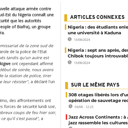
ouvelle attaque armée contre
ud-Est du Nigeria connaît une
ARTICLES CONNEXES
urité que les autorités
eople of Biafra), un groupe
Nigeria : des étudiants enl
ra.
une université à Kaduna
13/08/2024
missariat de la zone sud de
Nigeria : sept ans après, des
role de la police de l'Etat
Chibok toujours introuvab
tués tandis qu'un autre est
13/08/2024
kigwe
ont cependant affirmé
début de soirée, nous avons
a station de police, tirer
e leur résister"
, a déclaré l'un
SUR LE MÊME PAYS
308 otages libérés lors d’u
 d'Imo, des affrontements ont
opération de sauvetage re
forces de sécurité lundi soir,
06/08 - 12:23
mbreux coups de feu hier soir,
Jazz Across Continents : à 
ce qu'il s'est passé"
, a
jazz rassemble les cultures