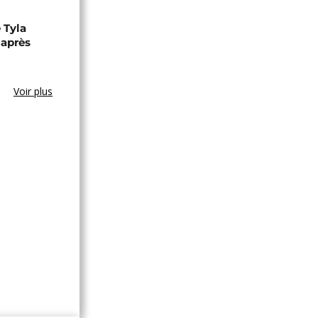
 Tyla
 après
Voir plus