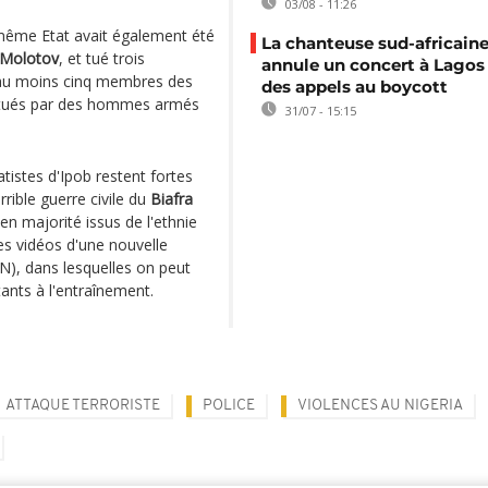
03/08 - 11:26
même Etat avait également été
La chanteuse sud-africaine
 Molotov
, et tué trois
annule un concert à Lagos
, au moins cinq membres des
des appels au boycott
té tués par des hommes armés
31/07 - 15:15
atistes d'Ipob restent fortes
rrible guerre civile du
Biafra
en majorité issus de l'ethnie
des vidéos d'une nouvelle
N), dans lesquelles on peut
ants à l'entraînement.
ATTAQUE TERRORISTE
POLICE
VIOLENCES AU NIGERIA