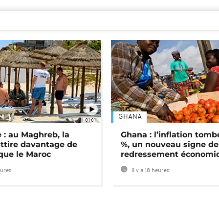
GHANA
01:01
 : au Maghreb, la
Ghana : l’inflation tomb
attire davantage de
%, un nouveau signe de
 que le Maroc
redressement économi
eures
Il y a 18 heures