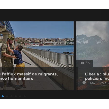
00:59
l’afflux massif de migrants,
Liberia : pl
ence humanitaire
policiers in
31/07 - 10:59