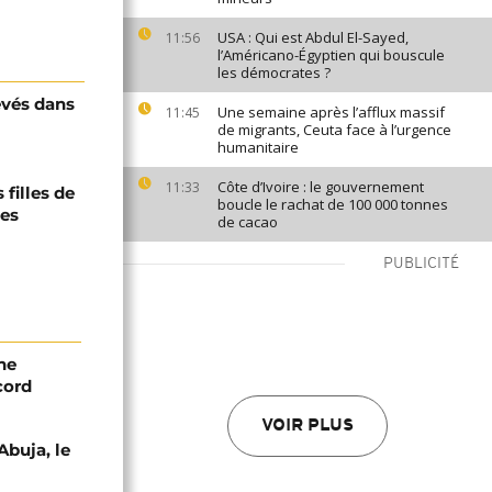
USA : Qui est Abdul El-Sayed,
11:56
l’Américano-Égyptien qui bouscule
les démocrates ?
evés dans
Une semaine après l’afflux massif
11:45
de migrants, Ceuta face à l’urgence
humanitaire
Côte d’Ivoire : le gouvernement
11:33
 filles de
boucle le rachat de 100 000 tonnes
les
de cacao
PUBLICITÉ
ne
cord
VOIR PLUS
Abuja, le