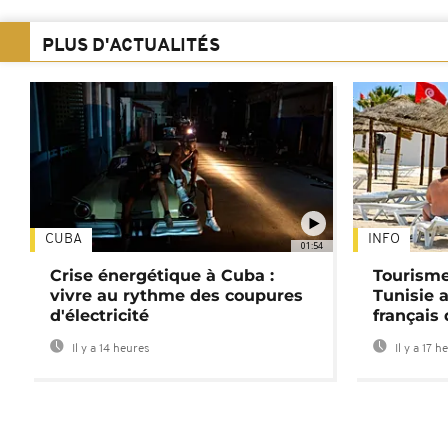
PLUS D'ACTUALITÉS
CUBA
INFO
01:54
Crise énergétique à Cuba :
Tourisme
vivre au rythme des coupures
Tunisie 
d'électricité
français
Il y a 14 heures
Il y a 17 h