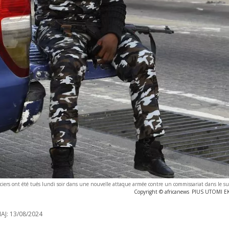
ciers ont été tués lundi soir dans une nouvelle attaque armée contre un commissariat dans le su
Copyright © africanews
PIUS UTOMI EKP
AJ:
13/08/2024