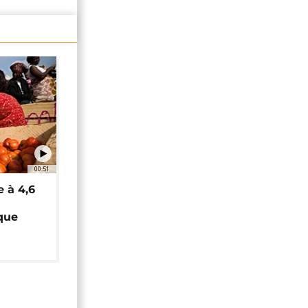
00:51
e à 4,6
que