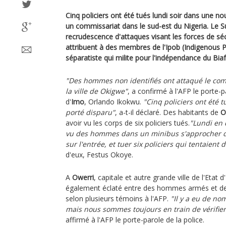
Cinq policiers ont été tués lundi soir dans une n
un commissariat dans le sud-est du Nigeria. Le S
recrudescence d'attaques visant les forces de séc
attribuent à des membres de l'Ipob (Indigenous P
séparatiste qui milite pour l'indépendance du Biaf
"Des hommes non identifiés ont attaqué le com
la ville de Okigwe"
, a confirmé à l'AFP le porte-pa
d'
Imo
, Orlando Ikokwu.
"Cinq policiers ont été 
porté disparu"
, a-t-il déclaré. Des habitants de
O
avoir vu les corps de six policiers tués.
"Lundi en 
vu des hommes dans un minibus s'approcher de l
sur l'entrée, et tuer six policiers qui tentaient d
d'eux, Festus Okoye.
A
Owerri
, capitale et autre grande ville de l'Etat
également éclaté entre des hommes armés et des 
selon plusieurs témoins à l'AFP.
"Il y a eu de no
mais nous sommes toujours en train de vérifier 
affirmé à l'AFP le porte-parole de la police.