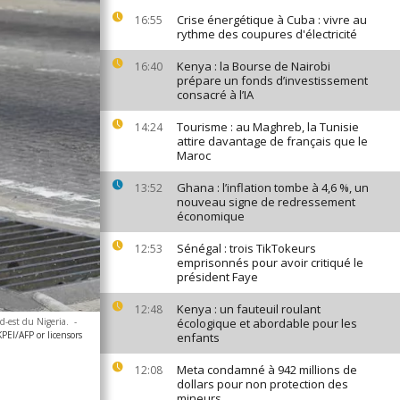
Crise énergétique à Cuba : vivre au
16:55
rythme des coupures d'électricité
Kenya : la Bourse de Nairobi
16:40
prépare un fonds d’investissement
consacré à l’IA
Tourisme : au Maghreb, la Tunisie
14:24
attire davantage de français que le
Maroc
Ghana : l’inflation tombe à 4,6 %, un
13:52
nouveau signe de redressement
économique
Sénégal : trois TikTokeurs
12:53
emprisonnés pour avoir critiqué le
président Faye
Kenya : un fauteuil roulant
12:48
d-est du Nigeria.
-
écologique et abordable pour les
EI/AFP or licensors
enfants
Meta condamné à 942 millions de
12:08
dollars pour non protection des
mineurs