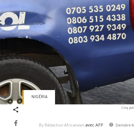
NIGÉRIA
Cinq poli
avec AFP
Dernière M
By Rédaction Africanews