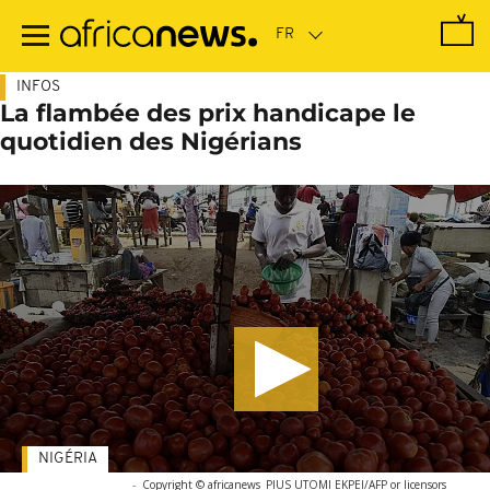
Passer
au
contenu
principal
INFOS
La flambée des prix handicape le
quotidien des Nigérians
NIGÉRIA
-
Copyright © africanews
PIUS UTOMI EKPEI/AFP or licensors