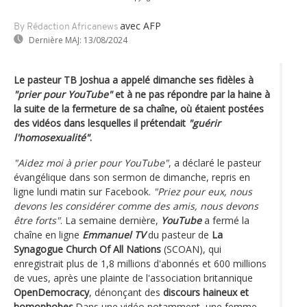
avec AFP
By Rédaction Africanews
Dernière MAJ:
13/08/2024
Le pasteur TB Joshua a appelé dimanche ses fidèles à
"prier pour YouTube"
et à ne pas répondre par la haine à
la suite de la fermeture de sa chaîne, où étaient postées
des vidéos dans lesquelles il prétendait
"guérir
l'homosexualité"
.
"Aidez moi à prier pour YouTube"
, a déclaré le pasteur
évangélique dans son sermon de dimanche, repris en
ligne lundi matin sur Facebook.
"Priez pour eux, nous
devons les considérer comme des amis, nous devons
être forts"
. La semaine dernière,
YouTube
a fermé la
chaîne en ligne
Emmanuel TV
du pasteur de
La
Synagogue Church Of All Nations
(SCOAN), qui
enregistrait plus de 1,8 millions d'abonnés et 600 millions
de vues, après une plainte de l'association britannique
OpenDemocracy
, dénonçant des
discours haineux et
homophobes
.Dans une vidéo notamment, une femme