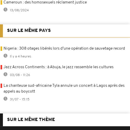
Cameroun : des homosexuels réclament justice
13/08/2024
SUR LE MÊME PAYS
Nigeria : 308 otages libérés lors d’une opération de sauvetage record
Il y a 4 heures
Jazz Across Continents : à Abuja, le jazz rassemble les cultures
03/08 - 11:26
La chanteuse sud-africaine Tyla annule un concert à Lagos après des
appels au boycott
31/07 - 15:15
SUR LE MÊME THÈME