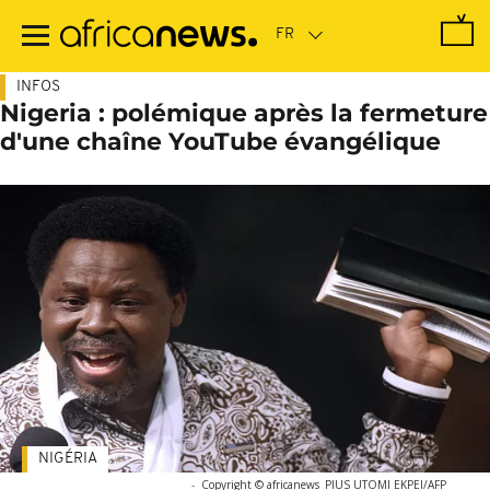
Passer
au
contenu
principal
INFOS
Nigeria : polémique après la fermeture
d'une chaîne YouTube évangélique
NIGÉRIA
-
Copyright © africanews
PIUS UTOMI EKPEI/AFP