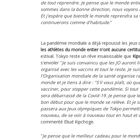
de tout reprendre. Je pense que le monde entie
sommes dans la bonne direction, nous voyons l
Et j'espère que bientôt le monde reprendra sa
continuerons comme d'habitude
."
La pandémie mondiale a déjà repoussé les jeux d
les athlètes du monde entier n'ont aucune certit
estival. Tokyo reste un rêve insaisissable que
Kip
s'envoler "
Je suis convaincu que les JO auront l
organisé avec les vaccins et tout le reste. Je s
l'Organisation mondiale de la santé organise ra 
monde et je tiens à dire : "S'il vous plaît, où q
vacciner, pour stopper cette pandémie. Si tout v
sera débarrassé de la Covid-19. Je pense que l
bon début pour que le monde se relève. Et je s
passera aux Jeux olympiques de Tokyo permettr
nouveau, de se voir à nouveau tout en haut et d'
commenté Eliud Kipchoge.
"
Je pense que le meilleur cadeau pour le monde