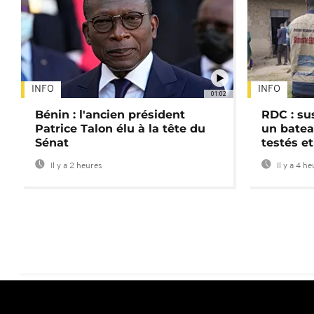
INFO
INFO
01:02
Bénin : l'ancien président
RDC : su
Patrice Talon élu à la tête du
un batea
Sénat
testés et
Il y a 2 heures
Il y a 4 h