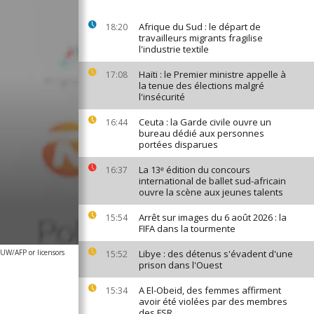
Afrique du Sud : le départ de
18:20
travailleurs migrants fragilise
l'industrie textile
Haïti : le Premier ministre appelle à
17:08
la tenue des élections malgré
l'insécurité
Ceuta : la Garde civile ouvre un
16:44
bureau dédié aux personnes
portées disparues
La 13ᵉ édition du concours
16:37
international de ballet sud-africain
ouvre la scène aux jeunes talents
Arrêt sur images du 6 août 2026 : la
15:54
FIFA dans la tourmente
/AFP or licensors
Libye : des détenus s'évadent d'une
15:52
prison dans l'Ouest
A El-Obeid, des femmes affirment
15:34
avoir été violées par des membres
des FSR