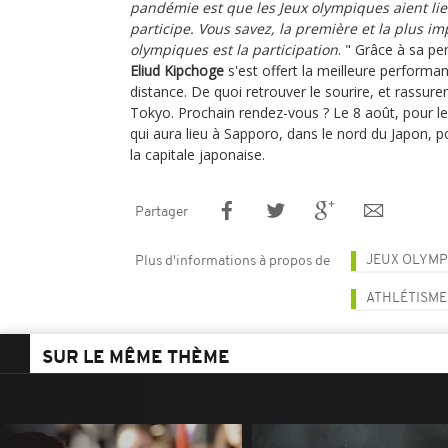
pandémie est que les Jeux olympiques aient lie
participe. Vous savez, la première et la plus i
olympiques est la participation
. " Grâce à sa p
Eliud Kipchoge
s'est offert la meilleure performa
distance. De quoi retrouver le sourire, et rassure
Tokyo. Prochain rendez-vous ? Le 8 août, pour 
qui aura lieu à Sapporo, dans le nord du Japon, po
la capitale japonaise.
Partager
JEUX OLYMP
Plus d'informations à propos de
ATHLÉTISME
SUR LE MÊME THÈME