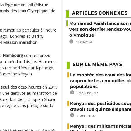
la légende de l'athlétisme
s mois des Jeux Olympiques de
ARTICLES CONNEXES
Mohamed Farah lance son s
vers son dernier rendez-vo
ge
remet les pendules à l'heure
olympique
go, Londres et Berlin,
 Mission marathon
.
13/08/2024
d'
Hambourg
comme prévu
agent néerlandais Jos Hermens,
SUR LE MÊME PAYS
ses remportées par Kipchoge,
 phénomène kényan.
La montée des eaux des la
rapproche les crocodiles d
populations
seuil des deux heures
en 2019
 sur une déroute au marathon de
Il y a 9 heures
ème, loin de l'Éthiopien Shura
Kenya : des pesticides so
 de règne sans partage sur la
d'avoir tué quinze éléphan
05/08 - 18:02
Kenya : des militants récl
en 2018 et en 2019
, est fin prêt