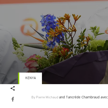
KENYA
Volume
90%
and Tancrède Chambraud
avec
By Pierre Michaud