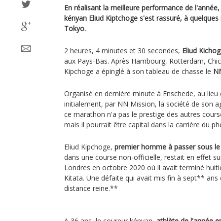
En réalisant la meilleure performance de l'année, 
kényan Eliud Kiptchoge s'est rassuré, à quelque
Tokyo.
2 heures, 4 minutes et 30 secondes,
Eliud Kicho
aux Pays-Bas. Après Hambourg, Rotterdam, Chica
Kipchoge a épinglé à son tableau de chasse le
NN
Organisé en dernière minute à Enschede, au lieu 
initialement, par NN Mission, la société de son 
ce marathon n'a pas le prestige des autres cour
mais il pourrait être capital dans la carrière du
Eliud Kipchoge,
premier homme à passer sous le 
dans une course non-officielle, restait en effet
Londres en octobre 2020 où il avait terminé huiti
Kitata. Une défaite qui avait mis fin à sept** ans
distance reine.**
A 36 ans, le coureur kényan,
athlète de l'année 