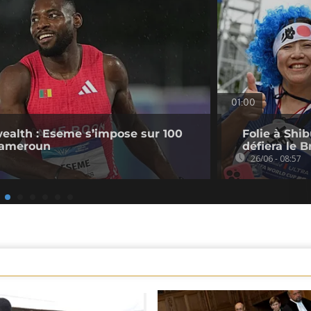
01:00
lth : Eseme s’impose sur 100
Folie à Shib
 Cameroun
défiera le B
26/06 - 08:57