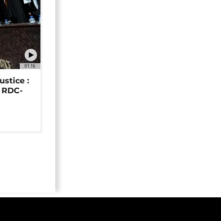
01:16
ustice :
e RDC-