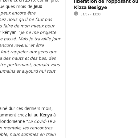
libération de l’opposant o
 quelques mois de
Jeux
Kizza Besigye
 peux encore être
31/07 - 13:00
hez nous qu'il ne faut pas
ais faire de mon mieux pour
r kényan. "
Je ne me projette
e passé. Mais je travaille jour
 encore revenir et être
 faut rappeler aux gens que
 a des hauts et des bas, des
 être performant, demain vous
umains et aujourd'hui tout
ainé dur ces derniers mois,
tamment chez lui au
Kenya
à
 londonienne "
La Covid-19 a
on mentale, les rencontres
emble, nous sommes en train