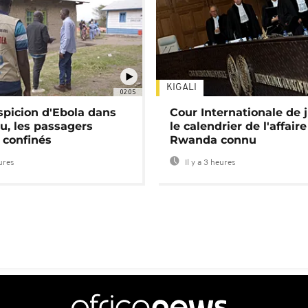
KIGALI
02:05
spicion d'Ebola dans
Cour Internationale de j
u, les passagers
le calendrier de l'affair
 confinés
Rwanda connu
eures
Il y a 3 heures