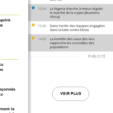
Le Nigeria cherche à mieux réguler
15:04
le marché de la crypto [Business
Africa]
print
us
Dans l'enfer des équipes engagées
15:00
dans la lutte contre Ebola
La montée des eaux des lacs
14:26
rapproche les crocodiles des
populations
PUBLICITÉ
cs
es
upçonnés
ts
VOIR PLUS
ament la