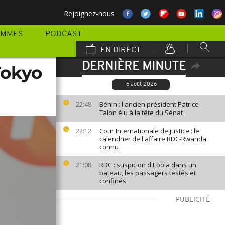
Rejoignez-nous
AMMES
PODCAST
EN DIRECT
DERNIÈRE MINUTE
Tokyo
6 août 2026
Bénin : l'ancien président Patrice
22:48
Talon élu à la tête du Sénat
Cour Internationale de justice : le
22:12
calendrier de l'affaire RDC-Rwanda
connu
RDC : suspicion d'Ebola dans un
21:08
bateau, les passagers testés et
confinés
PUBLICITÉ