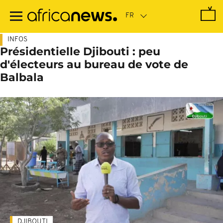
Passer
au
contenu
principal
INFOS
Présidentielle Djibouti : peu
d'électeurs au bureau de vote de
Balbala
DJIBOUTI