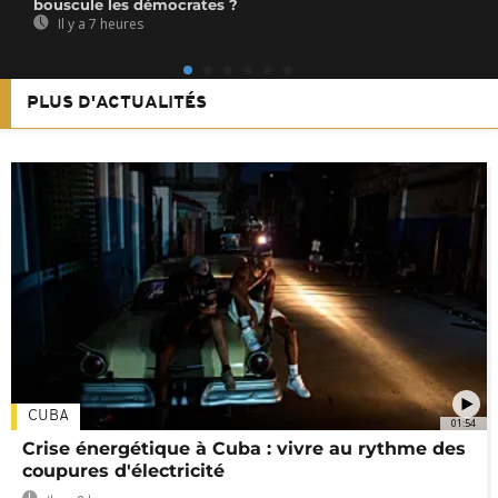
bouscule les démocrates ?
Il y a 7 heures
PLUS D'ACTUALITÉS
CUBA
01:54
Crise énergétique à Cuba : vivre au rythme des
coupures d'électricité