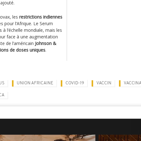
l ajouté.
Covax, les
restrictions indiennes
s pour l’Afrique. Le Serum
ns à l’échelle mondiale, mais les
pour face à une augmentation
ste de l’américain
Johnson &
lions de doses uniques
.
US
UNION AFRICAINE
COVID-19
VACCIN
VACCIN
CA