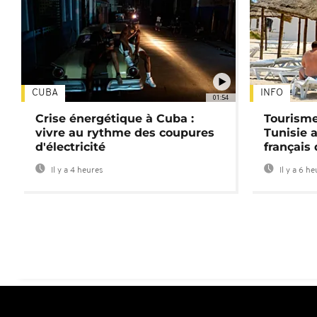
CUBA
INFO
01:54
Crise énergétique à Cuba :
Tourisme
vivre au rythme des coupures
Tunisie 
d'électricité
français
Il y a 4 heures
Il y a 6 h