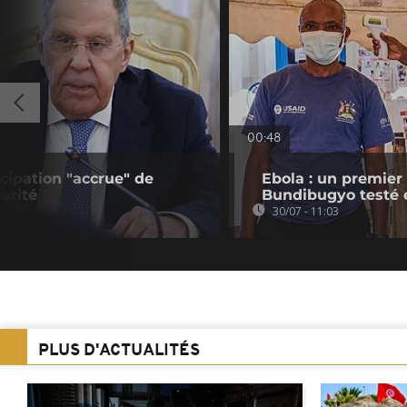
00:48
icipation "accrue" de
Ebola : un premier
curité
Bundibugyo testé
30/07 - 11:03
PLUS D'ACTUALITÉS