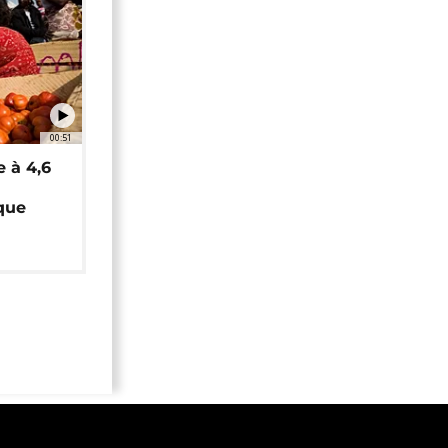
00:51
e à 4,6
que