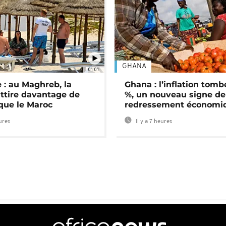
GHANA
01:01
 : au Maghreb, la
Ghana : l’inflation tomb
attire davantage de
%, un nouveau signe de
 que le Maroc
redressement économi
eures
Il y a 7 heures