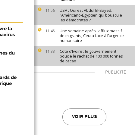
USA : Qui est Abdul El-Sayed,
11:56
l’Américano-Égyptien qui bouscule
les démocrates ?
vre la
Une semaine après l’afflux massif
11:45
navirus
de migrants, Ceuta face à l’urgence
humanitaire
Côte d’Ivoire : le gouvernement
11:33
imes du
boucle le rachat de 100 000 tonnes
de cacao
PUBLICITÉ
iards de
rique
VOIR PLUS