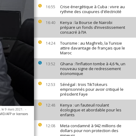
Crise énergétique à Cuba : vivre au
16:55
rythme des coupures d'électricité
Kenya : la Bourse de Nairobi
16:40
prépare un fonds d’investissement
consacré à l’IA
Tourisme : au Maghreb, la Tunisie
14:24
attire davantage de français que le
Maroc
Ghana : l’inflation tombe à 4,6 %, un
13:52
nouveau signe de redressement
économique
Sénégal : trois TikTokeurs
12:53
emprisonnés pour avoir critiqué le
président Faye
Kenya : un fauteuil roulant
12:48
, le 9 mars 2021.
-
écologique et abordable pour les
D/AFP or licensors
enfants
Meta condamné à 942 millions de
12:08
dollars pour non protection des
mineurs