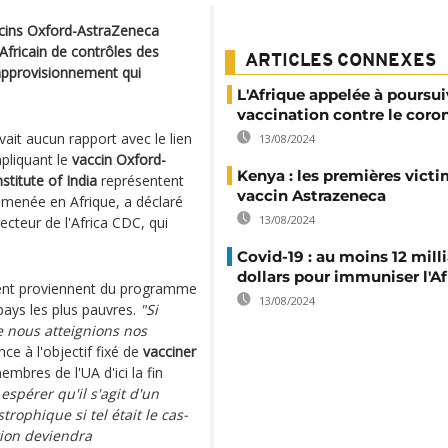
ccins Oxford-AstraZeneca
Africain de contrôles des
ARTICLES CONNEXES
approvisionnement qui
L'Afrique appelée à poursui
vaccination contre le coro
vait aucun rapport avec le lien
13/08/2024
mpliquant le
vaccin Oxford-
Kenya : les premières vict
stitute of India
représentent
vaccin Astrazeneca
menée en Afrique, a déclaré
13/08/2024
irecteur de l'Africa CDC, qui
Covid-19 : au moins 12 mill
dollars pour immuniser l'Af
nent proviennent du programme
13/08/2024
ays les plus pauvres.
"Si
ue nous atteignions nos
ce à l'objectif fixé de
vacciner
mbres de l'UA d'ici la fin
espérer qu'il s'agit d'un
trophique si tel était le cas-
tion deviendra