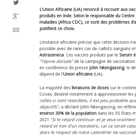
L’Union Africaine (UA) renoncé à recourir aux va
produits en Inde. Selon le responsable du Centre 
maladies (Africa CDC), ce sont des problèmes d’
justifient ce choix.
L’instance africaine précise que cette décision n’a
possible avec de rares cas de caillots sanguins i
Astrazeneca
. Ces vaccins produits par le
Serum In
"l'épine dorsale"
de la campagne de vaccination 
en conférence de presse
John Nkengasong
, le d
dépend de l'
Union africaine
(UA).
La majorité des
livraisons de doses
sur le conti
Covax, destiné notamment à approvisionner les p
celles-ci sont retardées, il est peu probable q
objectifs"
, a déclaré John Nkengasong, en référen
environ 30% de la population
dans les 55 États-me
2021.
"Si le retard continue -et je veux vraiment 
retard et non d'un moratoire, car ce serait catas
alors le respect de notre calendrier de vaccina