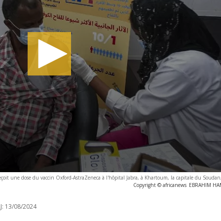
it une dose du vaccin Oxford-AstraZeneca à l'hôpital Jabra, à Khartoum, la capitale du Soudan
Copyright © africanews
EBRAHIM HAMI
J:
13/08/2024