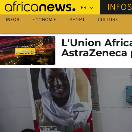
Passer
INFO
au
contenu
INFOS
ECONOMIE
SPORT
CULTURE
principal
L'Union Afric
AstraZeneca 