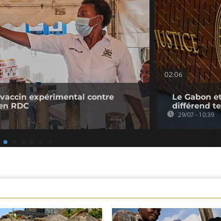
02:06
 vaccin expérimental contre
Le Gabon et
 en RDC
différend te
29/07 - 10:39