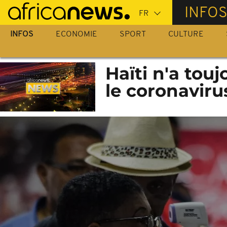
Passer
INFO
au
contenu
INFOS
ECONOMIE
SPORT
CULTURE
principal
Haïti n'a tou
le coronaviru