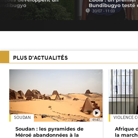
Bundibugyo
Bundibugyo testé
30/07 - 11:03
PLUS D'ACTUALITÉS
SOUDAN
VIOLENCE C
01:47
Soudan : les pyramides de
Afrique 
Méroé abandonnées à la
la march