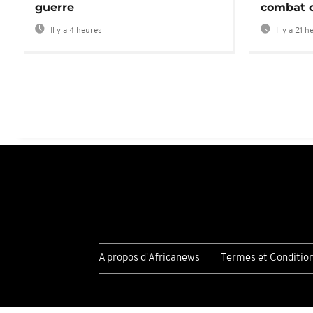
guerre
combat 
Il y a 4 heures
Il y a 21 h
A propos d'Africanews
Termes et Conditio