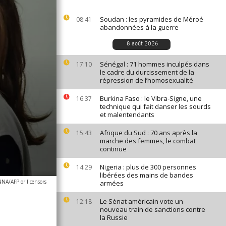
Soudan : les pyramides de Méroé
08:41
abandonnées à la guerre
8 août 2026
Sénégal : 71 hommes inculpés dans
17:10
le cadre du durcissement de la
répression de l’homosexualité
Burkina Faso : le Vibra-Signe, une
16:37
technique qui fait danser les sourds
et malentendants
Afrique du Sud : 70 ans après la
15:43
marche des femmes, le combat
continue
Nigeria : plus de 300 personnes
14:29
libérées des mains de bandes
/AFP or licensors
armées
Le Sénat américain vote un
12:18
nouveau train de sanctions contre
la Russie