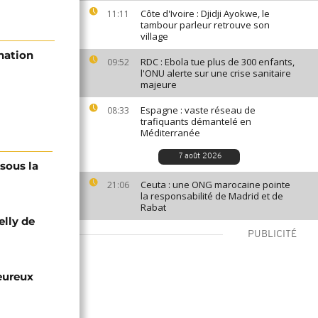
Côte d'Ivoire : Djidji Ayokwe, le
11:11
tambour parleur retrouve son
village
nation
RDC : Ebola tue plus de 300 enfants,
09:52
l'ONU alerte sur une crise sanitaire
majeure
Espagne : vaste réseau de
08:33
trafiquants démantelé en
Méditerranée
7 août 2026
 sous la
Ceuta : une ONG marocaine pointe
21:06
la responsabilité de Madrid et de
Rabat
elly de
PUBLICITÉ
eureux