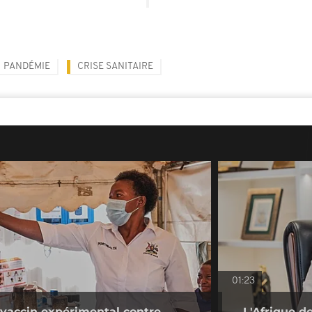
PANDÉMIE
CRISE SANITAIRE
01:23
 vaccin expérimental contre
L'Afrique d