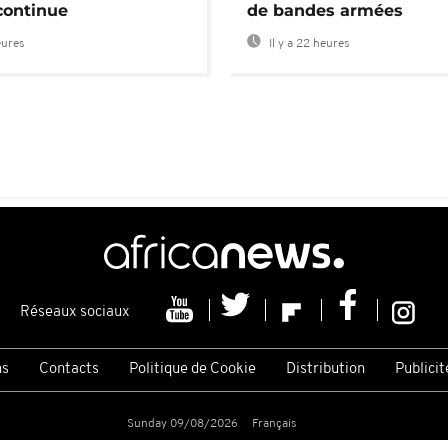
continue
de bandes armées
eures
Il y a 22 heures
Réseaux sociaux
ns
Contacts
Politique de Cookie
Distribution
Publicit
Sunday 09/08/2026