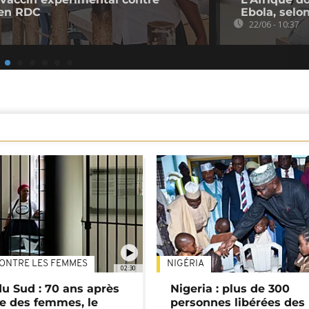
 en RDC
Ebola, selon
22/06 - 10:37
ONTRE LES FEMMES
NIGÉRIA
02:30
du Sud : 70 ans après
Nigeria : plus de 300
e des femmes, le
personnes libérées des