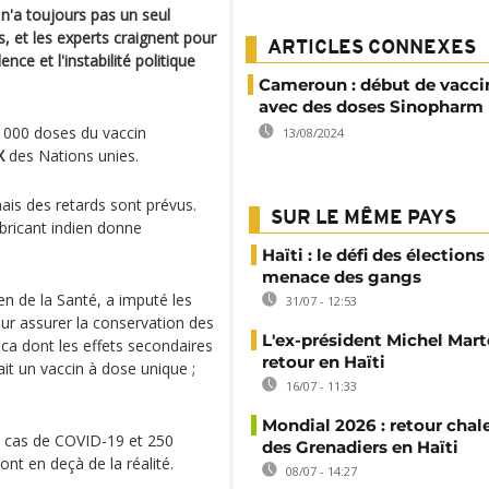
 n'a toujours pas un seul
ts, et les experts craignent pour
ARTICLES CONNEXES
nce et l'instabilité politique
Cameroun : début de vacci
avec des doses Sinopharm
 000 doses du vaccin
13/08/2024
X
des Nations unies.
ais des retards sont prévus.
SUR LE MÊME PAYS
fabricant indien donne
Haïti : le défi des élections
menace des gangs
ien de la Santé, a imputé les
31/07 - 12:53
ur assurer la conservation des
L'ex-président Michel Mart
ca dont les effets secondaires
retour en Haïti
ait un vaccin à dose unique ;
16/07 - 11:33
Mondial 2026 : retour chal
0 cas de COVID-19 et 250
des Grenadiers en Haïti
nt en deçà de la réalité.
08/07 - 14:27