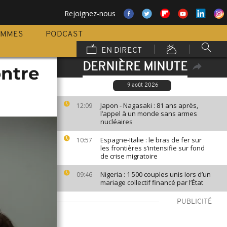
Rejoignez-nous
AMMES
PODCAST
EN DIRECT
DERNIÈRE MINUTE
ontre
9 août 2026
Japon - Nagasaki : 81 ans après,
12:09
l’appel à un monde sans armes
nucléaires
Espagne-Italie : le bras de fer sur
10:57
les frontières s’intensifie sur fond
de crise migratoire
Nigeria : 1 500 couples unis lors d’un
09:46
mariage collectif financé par l’État
PUBLICITÉ