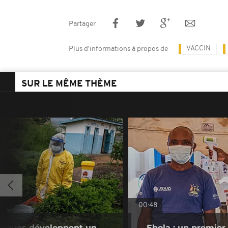
Partager
VACCIN
Plus d'informations à propos de
SUR LE MÊME THÈME
00:48
nniques développent un
Ebola : un premier