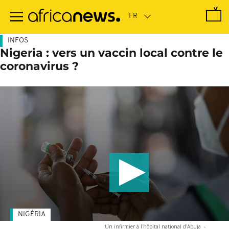
Passer
au
contenu
principal
INFOS
Nigeria : vers un vaccin local contre le
coronavirus ?
NIGÉRIA
Un infirmier à l'hôpital national d'Abuja
-