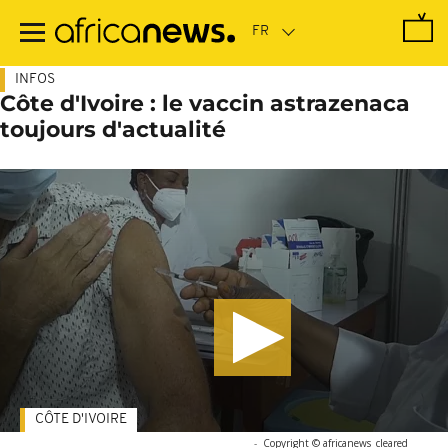
Passer
au
contenu
principal
INFOS
Côte d'Ivoire : le vaccin astrazenaca
toujours d'actualité
CÔTE D'IVOIRE
-
Copyright © africanews
cleared