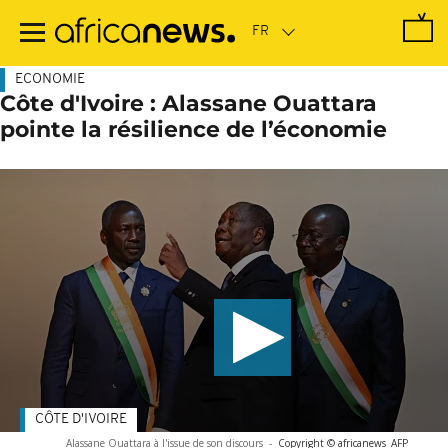
Passer
au
contenu
principal
ECONOMIE
Côte d'Ivoire : Alassane Ouattara
pointe la résilience de l’économie
CÔTE D'IVOIRE
Alassane Ouattara à l'issue de son discours
-
Copyright © africanews
AFP