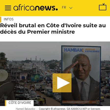
Passer
au
contenu
principal
INFOS
Réveil brutal en Côte d'Ivoire suite au
décès du Premier ministre
CÔTE D'IVOIRE
Hamed Bakayoko
-
Copyright © africanews
SIA KAMBOU/AFP or licensors