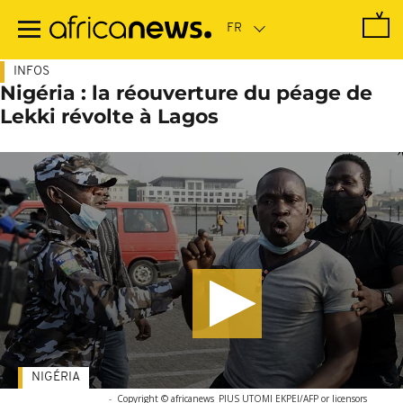
Passer
au
contenu
principal
INFOS
Nigéria : la réouverture du péage de
Lekki révolte à Lagos
NIGÉRIA
-
Copyright © africanews
PIUS UTOMI EKPEI/AFP or licensors