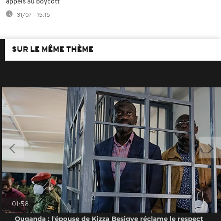
appels au boycott
31/07 - 15:15
SUR LE MÊME THÈME
01:58
Ouganda : l'épouse de Kizza Besigye réclame le respect