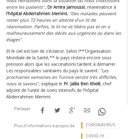
nous retrouvons dans la situation où nous choisissons
entre les patients"
,
Dr Amira Jamoussi
, réanimatrice à
l'hôpital Abderrahmen Memmi.
"Des malades peuvent
rester plus 72 heures en attente d'un lit de
réanimation. Parfois, le lit ne se libère pas et on a
malheureusement des décès aux urgences ou dans les
étages".
Et le ciel est loin de s’éclaircir. Selon l**’Organisation
Mondiale de la Santé,** le pays restera encore sous
pression alors que les vaccinations tardent à démarrer.
Les responsables sanitaires du pays le savent.
"Les
prochaines semaines en Tunisie seront très difficiles,
nous le savons"
, explique le
Pr. Jalila Ben Khelil
, chef
adjoint de l'unité de soins intensifs de l'hôpital
Abderrahmen Memmi.
Partager
CORONAVIRUS
Plus d'informations à propos de
COVID-19