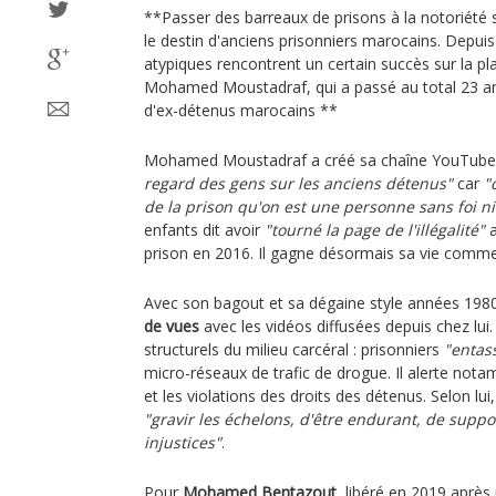
**Passer des barreaux de prisons à la notoriété s
le destin d'anciens prisonniers marocains. Depuis
atypiques rencontrent un certain succès sur la
Mohamed Moustadraf, qui a passé au total 23 an
d'ex-détenus marocains **
Mohamed Moustadraf a créé sa chaîne YouTube
regard des gens sur les anciens détenus"
car
"
de la prison qu'on est une personne sans foi ni 
enfants dit avoir
"tourné la page de l'illégalité"
a
prison en 2016. Il gagne désormais sa vie comme
Avec son bagout et sa dégaine style années 1980
de vues
avec les vidéos diffusées depuis chez lui.
structurels du milieu carcéral : prisonniers
"entas
micro-réseaux de trafic de drogue. Il alerte not
et les violations des droits des détenus. Selon lui
"gravir les échelons, d'être endurant, de suppor
injustices"
.
Pour
Mohamed Bentazout
, libéré en 2019 après 