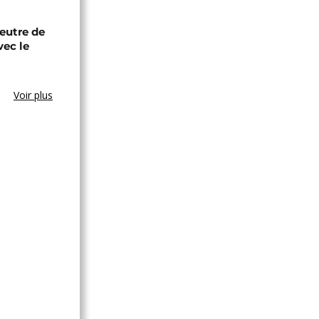
eutre de
vec le
Voir plus