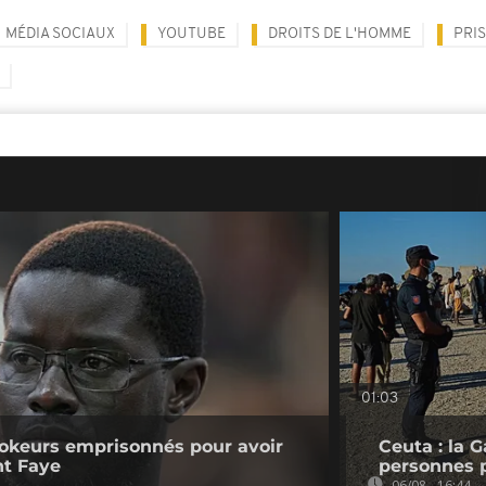
MÉDIA SOCIAUX
YOUTUBE
DROITS DE L'HOMME
PRI
01:03
kTokeurs emprisonnés pour avoir
Ceuta : la 
nt Faye
personnes 
06/08 - 16:44