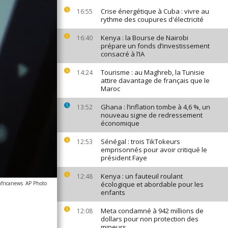
Crise énergétique à Cuba : vivre au
16:55
rythme des coupures d'électricité
Kenya : la Bourse de Nairobi
16:40
prépare un fonds d’investissement
consacré à l’IA
Tourisme : au Maghreb, la Tunisie
14:24
attire davantage de français que le
Maroc
Ghana : l’inflation tombe à 4,6 %, un
13:52
nouveau signe de redressement
économique
Sénégal : trois TikTokeurs
12:53
emprisonnés pour avoir critiqué le
président Faye
Kenya : un fauteuil roulant
12:48
africanews
AP Photo
écologique et abordable pour les
enfants
Meta condamné à 942 millions de
12:08
dollars pour non protection des
mineurs