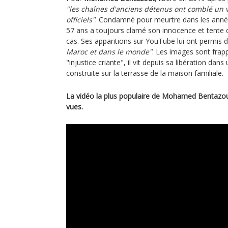
"les chaînes d'anciens détenus ont comblé un v
officiels"
. Condamné pour meurtre dans les anné
57 ans a toujours clamé son innocence et tente d
cas. Ses apparitions sur YouTube lui ont permis 
Maroc et dans le monde"
. Les images sont frap
"injustice criante", il vit depuis sa libération dan
construite sur la terrasse de la maison familiale.
La vidéo la plus populaire de Mohamed Bentazout
vues.