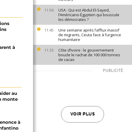
USA : Qui est Abdul El-Sayed,
11:56
l’Américano-Égyptien qui bouscule
les démocrates ?
ions
ins
Une semaine après l’afflux massif
11:45
de migrants, Ceuta face à l’urgence
humanitaire
arent à
Côte d’Ivoire : le gouvernement
11:33
boucle le rachat de 100 000 tonnes
de cacao
PUBLICITÉ
aider au
an monte
VOIR PLUS
renonce à
Infantino