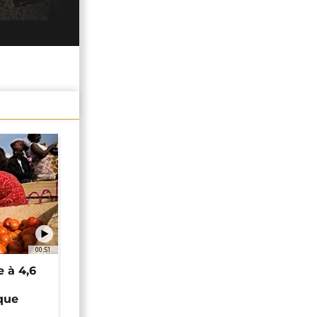
00:51
e à 4,6
que