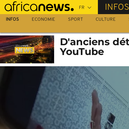
Passer
INFO
au
contenu
INFOS
ECONOMIE
SPORT
CULTURE
principal
D'anciens dé
YouTube