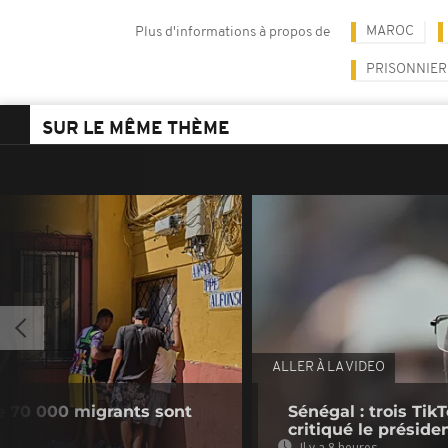
MAROC
Plus d'informations à propos de
PRISONNIER
SUR LE MÊME THÈME
ALLER À LA VIDEO
e 70 000 migrants sont
Sénégal : trois Ti
critiqué le préside
Il y a 8 heures