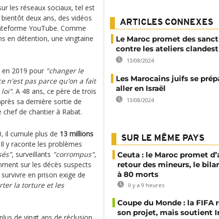
ur les réseaux sociaux, tel est
 bientôt deux ans, des vidéos
ARTICLES CONNEXES
 plateforme YouTube. Comme
s en détention, une vingtaine
Le Maroc promet des sanct
contre les ateliers clandest
13/08/2024
 en 2019 pour
"changer le
Les Marocains juifs se prép
ce n'est pas parce qu'on a fait
aller en Israël
loi"
. A 48 ans, ce père de trois
13/08/2024
près sa dernière sortie de
 chef de chantier à Rabat.
, il cumule plus de
13 millions
SUR LE MÊME PAYS
 Il y raconte les problèmes
sés"
, surveillants
"corrompus"
,
Ceuta : le Maroc promet d’
amment sur les décès suspects
retour des mineurs, le bil
à 80 morts
, survivre en prison exige de
ter la torture et les
Il y a 9 heures
Coupe du Monde : la FIFA 
son projet, mais soutient 
plus de vingt ans de réclusion,