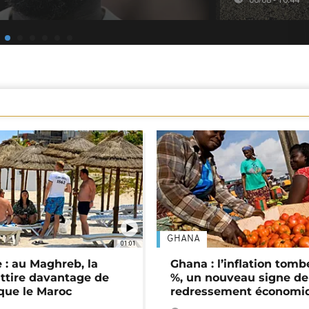
GHANA
01:01
 : au Maghreb, la
Ghana : l’inflation tomb
attire davantage de
%, un nouveau signe de
 que le Maroc
redressement économi