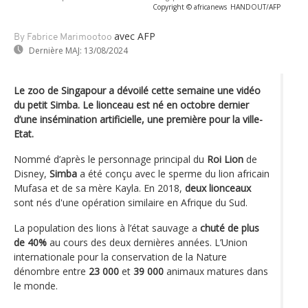
Copyright © africanews
HANDOUT/AFP
avec AFP
By Fabrice Marimootoo
Dernière MAJ:
13/08/2024
Le zoo de Singapour a dévoilé cette semaine une vidéo
du petit Simba. Le lionceau est né en octobre dernier
d’une insémination artificielle, une première pour la ville-
Etat.
Nommé d’après le personnage principal du
Roi Lion
de
Disney,
Simba
a été conçu avec le sperme du lion africain
Mufasa et de sa mère Kayla. En 2018,
deux lionceaux
sont nés d'une opération similaire en Afrique du Sud.
La population des lions à l’état sauvage a
chuté de plus
de 40%
au cours des deux dernières années. L’Union
internationale pour la conservation de la Nature
dénombre entre
23 000
et
39 000
animaux matures dans
le monde.