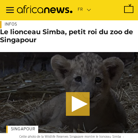
Passer
au
contenu
principal
INFOS
Le lionceau Simba, petit roi du zoo de
Singapour
SINGAPOUR
Cette photo de la Wildlife Reserves Singapore montre le lionceau Simba
-