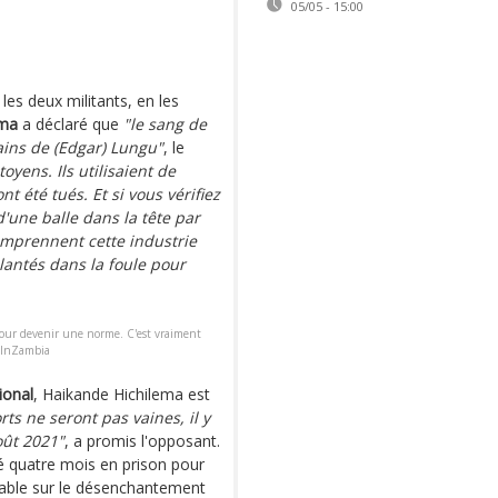
05/05 - 15:00
les deux militants, en les
ema
a déclaré que
"le sang de
ains de (Edgar) Lungu"
, le
toyens. Ils utilisaient de
nt été tués. Et si vous vérifiez
d'une balle dans la tête par
comprennent cette industrie
plantés dans la foule pour
 pour devenir une norme. C'est vraiment
yInZambia
ional
, Haikande Hichilema est
ts ne seront pas vaines, il y
ût 2021"
, a promis l'opposant.
é quatre mois en prison pour
able sur le désenchantement