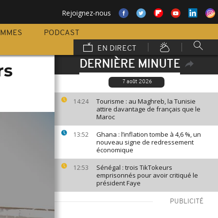
Rejoignez-nous
AMMES
PODCAST
EN DIRECT
DERNIÈRE MINUTE
rs
7 août 2026
Tourisme : au Maghreb, la Tunisie
14:24
attire davantage de français que le
Maroc
Ghana : l’inflation tombe à 4,6 %, un
13:52
nouveau signe de redressement
économique
Sénégal : trois TikTokeurs
12:53
emprisonnés pour avoir critiqué le
président Faye
PUBLICITÉ