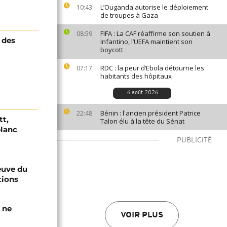
L’Ouganda autorise le déploiement
10:43
de troupes à Gaza
FIFA : La CAF réaffirme son soutien à
08:59
 des
Infantino, l’UEFA maintient son
boycott
RDC : la peur d’Ebola détourne les
07:17
habitants des hôpitaux
6 août 2026
Bénin : l'ancien président Patrice
22:48
tt,
Talon élu à la tête du Sénat
blanc
PUBLICITÉ
euve du
tions
 ne
VOIR PLUS