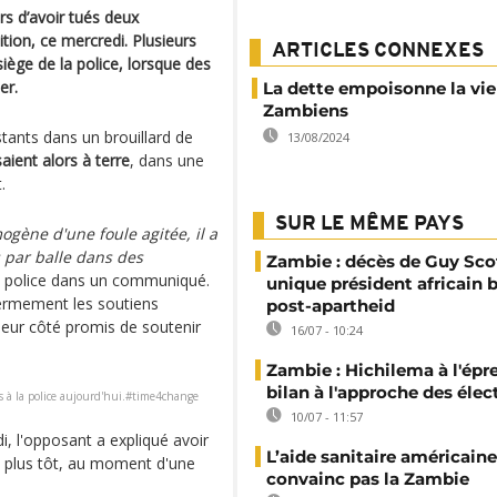
s d’avoir tués deux
tion, ce mercredi. Plusieurs
ARTICLES CONNEXES
iège de la police, lorsque des
er.
La dette empoisonne la vie
Zambiens
stants dans un brouillard de
13/08/2024
ient alors à terre
, dans une
.
SUR LE MÊME PAYS
gène d'une foule agitée, il a
 par balle dans des
Zambie : décès de Guy Sco
la police dans un communiqué.
unique président africain 
 fermement les soutiens
post-apartheid
leur côté promis de soutenir
16/07 - 10:24
Zambie : Hichilema à l'épr
bilan à l'approche des élec
s à la police aujourd'hui.#time4change
10/07 - 11:57
i, l'opposant a expliqué avoir
L’aide sanitaire américaine
ns plus tôt, au moment d'une
convainc pas la Zambie