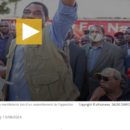
x manifestants lors d’un rassemblement de l’opposition.
-
Copyright © africanews
SALIM DAWOO
J:
13/08/2024