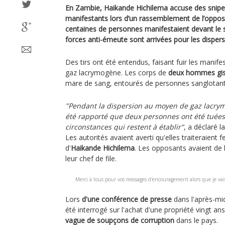
En Zambie, Haikande Hichilema accuse des sniper
manifestants lors d’un rassemblement de l’opposi
centaines de personnes manifestaient devant le s
forces anti-émeute sont arrivées pour les dispers
Des tirs ont été entendus, faisant fuir les manife
gaz lacrymogène. Les corps de
deux hommes gisa
mare de sang, entourés de personnes sanglotant
"Pendant la dispersion au moyen de gaz lacrymo
été rapporté que deux personnes ont été tuées
circonstances qui restent à établir"
, a déclaré 
Les autorités avaient averti qu'elles traiteraient
d'
Haikande Hichilema
. Les opposants avaient de 
leur chef de file.
Merci à tous pour vos messages d'encouragement alors que je vai
Lors
d'une conférence de presse
dans l'après-mid
été interrogé sur l'achat d'une propriété vingt a
vague de soupçons de corruption
dans le pays.