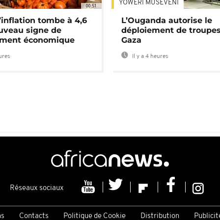
YOWERI MUSEVENI
00:51
’inflation tombe à 4,6
L’Ouganda autorise le
uveau signe de
déploiement de troupes
ement économique
Gaza
eures
Il y a 4 heures
Réseaux sociaux
ns
Contacts
Politique de Cookie
Distribution
Publicit