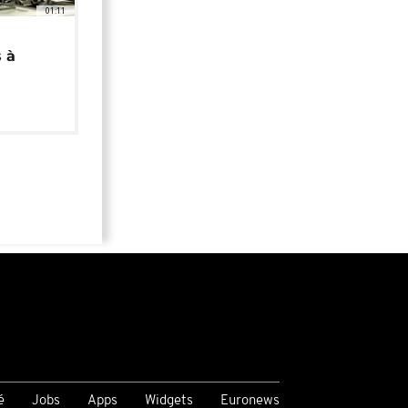
01:11
 à
é
Jobs
Apps
Widgets
Euronews