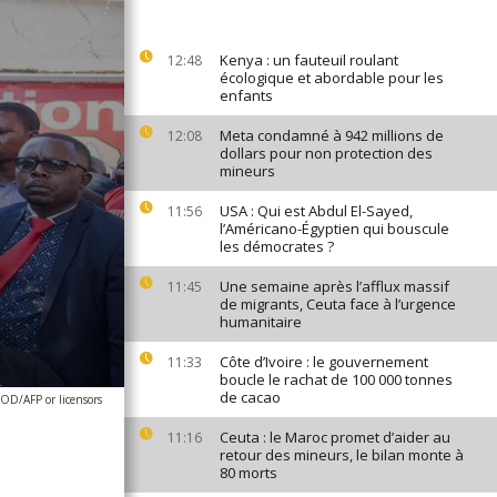
Kenya : un fauteuil roulant
12:48
écologique et abordable pour les
enfants
Meta condamné à 942 millions de
12:08
dollars pour non protection des
mineurs
USA : Qui est Abdul El-Sayed,
11:56
l’Américano-Égyptien qui bouscule
les démocrates ?
Une semaine après l’afflux massif
11:45
de migrants, Ceuta face à l’urgence
humanitaire
Côte d’Ivoire : le gouvernement
11:33
boucle le rachat de 100 000 tonnes
de cacao
D/AFP or licensors
Ceuta : le Maroc promet d’aider au
11:16
retour des mineurs, le bilan monte à
80 morts