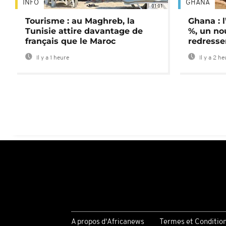
INFO
GHANA
01:01
Tourisme : au Maghreb, la
Ghana : l
Tunisie attire davantage de
%, un no
français que le Maroc
redress
Il y a 1 heure
Il y a 2 h
A propos d'Africanews
Termes et Conditio