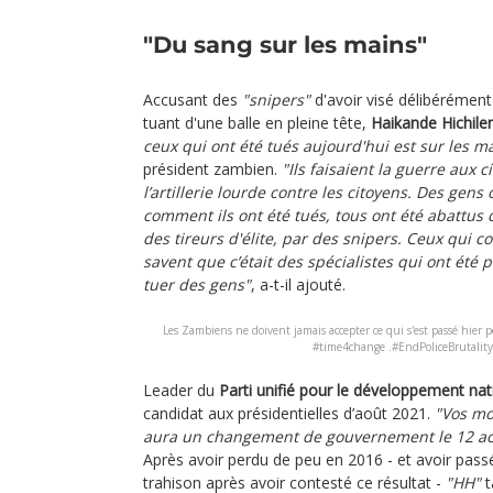
"Du sang sur les mains"
Accusant des
"snipers"
d'avoir visé délibérément 
tuant d'une balle en pleine tête,
Haikande Hichil
ceux qui ont été tués aujourd'hui est sur les m
président zambien.
"Ils faisaient la guerre aux ci
l’artillerie lourde contre les citoyens. Des gens o
comment ils ont été tués, tous ont été abattus 
des tireurs d'élite, par des snipers. Ceux qui 
savent que c’était des spécialistes qui ont été 
tuer des gens"
, a-t-il ajouté.
Les Zambiens ne doivent jamais accepter ce qui s'est passé hier
#time4change .#EndPoliceBrutalit
Leader du
Parti unifié pour le développement nat
candidat aux présidentielles d’août 2021.
"Vos mor
aura un changement de gouvernement le 12 ao
Après avoir perdu de peu en 2016 - et avoir pass
trahison après avoir contesté ce résultat -
"HH"
t