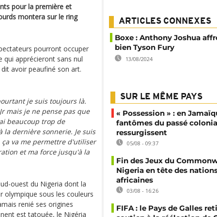
nts pour la première et
lourds montera sur le ring
ARTICLES CONNEXES
Boxe : Anthony Joshua affr
bien Tyson Fury
spectateurs pourront occuper
 qui apprécieront sans nul
13/08/2024
 dit avoir peaufiné son art.
SUR LE MÊME PAYS
ourtant je suis toujours là.
 Jr mais je ne pense pas que
« Possession » : en Jamaïqu
'ai beaucoup trop de
fantômes du passé colonia
à la dernière sonnerie. Je suis
ressurgissent
 ça va me permettre d'utiliser
05/08 - 09:37
tion et ma force jusqu'à la
Fin des Jeux du Commonwe
Nigeria en tête des nation
africaines
sud-ouest du Nigeria dont la
03/08 - 16:26
'or olympique sous les couleurs
amais renié ses origines
FIFA : le Pays de Galles ret
inent est tatouée, le Nigéria