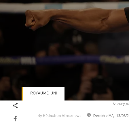
ROYAUME-UNI
Volume
Anthony Jos
90%
Dernière MAJ:
13/08/2
By Rédaction Africanews