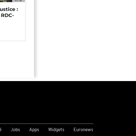
01:16
ustice :
e RDC-
é
Jobs
Apps
Widgets
Euronews