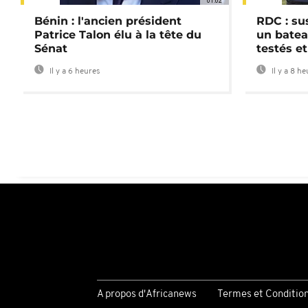
01:02
Bénin : l'ancien président
RDC : su
Patrice Talon élu à la tête du
un batea
Sénat
testés et
Il y a 6 heures
Il y a 8 h
A propos d'Africanews
Termes et Conditio