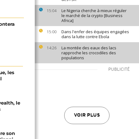
Le Nigeria cherche à mieux réguler
15:04
le marché de la crypto [Business
Africa]
ontera
Dans l'enfer des équipes engagées
15:00
dans la lutte contre Ebola
La montée des eaux des lacs
14:26
rapproche les crocodiles des
populations
PUBLICITÉ
e, les
l
alth, le
s
VOIR PLUS
ire son