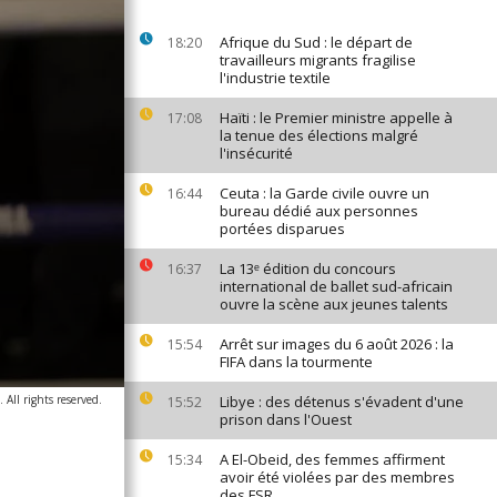
Afrique du Sud : le départ de
18:20
travailleurs migrants fragilise
l'industrie textile
Haïti : le Premier ministre appelle à
17:08
la tenue des élections malgré
l'insécurité
Ceuta : la Garde civile ouvre un
16:44
bureau dédié aux personnes
portées disparues
La 13ᵉ édition du concours
16:37
international de ballet sud-africain
ouvre la scène aux jeunes talents
Arrêt sur images du 6 août 2026 : la
15:54
FIFA dans la tourmente
All rights reserved.
Libye : des détenus s'évadent d'une
15:52
prison dans l'Ouest
A El-Obeid, des femmes affirment
15:34
avoir été violées par des membres
des FSR