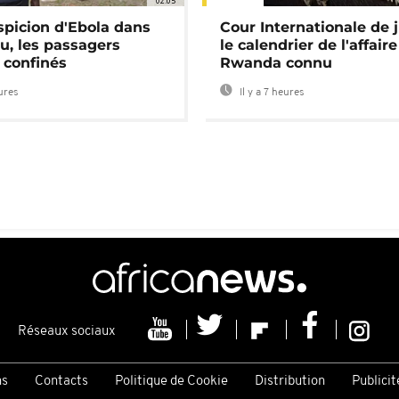
02:05
spicion d'Ebola dans
Cour Internationale de j
u, les passagers
le calendrier de l'affair
 confinés
Rwanda connu
eures
Il y a 7 heures
Réseaux sociaux
ns
Contacts
Politique de Cookie
Distribution
Publicit