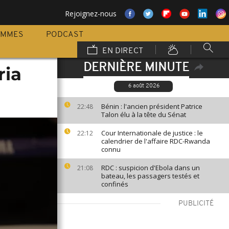
Rejoignez-nous
AMMES
PODCAST
EN DIRECT
DERNIÈRE MINUTE
ria
6 août 2026
Bénin : l'ancien président Patrice
22:48
Talon élu à la tête du Sénat
Cour Internationale de justice : le
22:12
calendrier de l'affaire RDC-Rwanda
connu
RDC : suspicion d'Ebola dans un
21:08
bateau, les passagers testés et
confinés
PUBLICITÉ