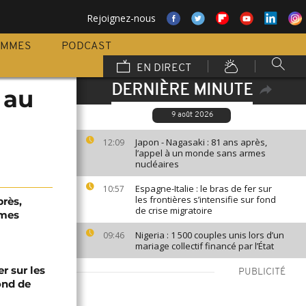
Rejoignez-nous
AMMES
PODCAST
EN DIRECT
DERNIÈRE MINUTE
 au
9 août 2026
Japon - Nagasaki : 81 ans après,
12:09
l’appel à un monde sans armes
nucléaires
Espagne-Italie : le bras de fer sur
10:57
les frontières s’intensifie sur fond
près,
de crise migratoire
rmes
Nigeria : 1 500 couples unis lors d’un
09:46
mariage collectif financé par l’État
er sur les
PUBLICITÉ
fond de