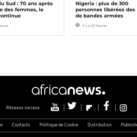
du Sud : 70 ans après
Nigeria : plus de 300
e des femmes, le
personnes libérées des
continue
de bandes armées
heures
Il y a 23 heures
Réseaux sociaux
ns
Contacts
Politique de Cookie
Distribution
Publicit