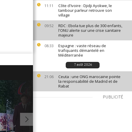
Côte d'Ivoire : Djidji Ayokwe, le
11:11
tambour parleur retrouve son
village
RDC : Ebola tue plus de 300 enfants,
09:52
l'ONU alerte sur une crise sanitaire
majeure
Espagne : vaste réseau de
08:33
trafiquants démantelé en
Méditerranée
7 août 2026
Ceuta : une ONG marocaine pointe
21:06
la responsabilité de Madrid et de
Rabat
PUBLICITÉ
01:08