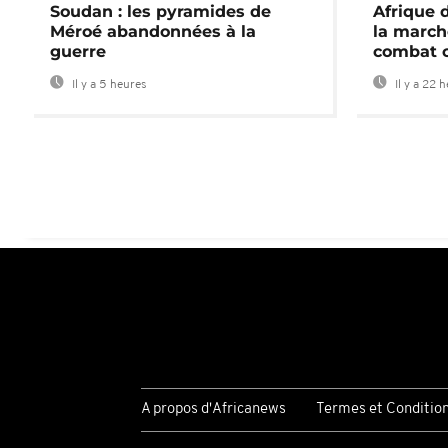
Soudan : les pyramides de
Afrique 
Méroé abandonnées à la
la march
guerre
combat 
Il y a 5 heures
Il y a 22 
A propos d'Africanews
Termes et Conditio