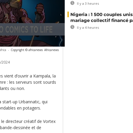
Il y a 3 heures
Nigeria : 1 500 couples unis
mariage collectif financé pa
Il y a 4 heures
frica
-
Copyright © africanews
Africanews
/2024
 vient d’ouvrir a Kampala, la
nre : les serveurs sont sourds
ndants ou non.
 start-up Urbannatic, qui
nondables en potagers.
, le directeur créatif de Vortex
 bande-dessinée et de