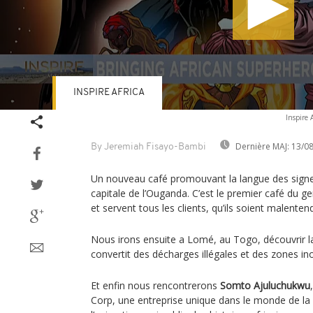
INSPIRE AFRICA
Volume
Inspire A
90%
Dernière MAJ:
13/08
By Jeremiah Fisayo-Bambi
Un nouveau café promouvant la langue des signes
capitale de l’Ouganda. C’est le premier café du ge
et servent tous les clients, qu’ils soient malente
Nous irons ensuite a Lomé, au Togo, découvrir la
convertit des décharges illégales et des zones i
Et enfin nous rencontrerons
Somto Ajuluchukwu
Corp, une entreprise unique dans le monde de la