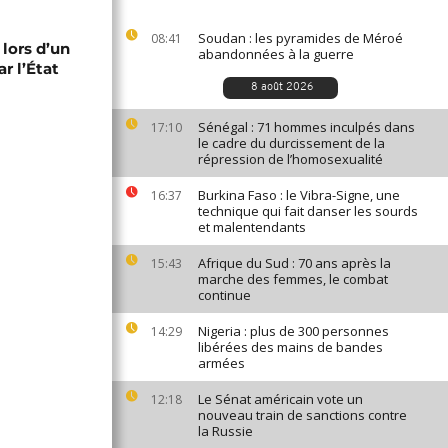
Soudan : les pyramides de Méroé
08:41
 lors d’un
abandonnées à la guerre
r l’État
8 août 2026
Sénégal : 71 hommes inculpés dans
17:10
le cadre du durcissement de la
répression de l’homosexualité
Burkina Faso : le Vibra-Signe, une
16:37
technique qui fait danser les sourds
et malentendants
Afrique du Sud : 70 ans après la
15:43
marche des femmes, le combat
continue
Nigeria : plus de 300 personnes
14:29
libérées des mains de bandes
armées
Le Sénat américain vote un
12:18
nouveau train de sanctions contre
la Russie