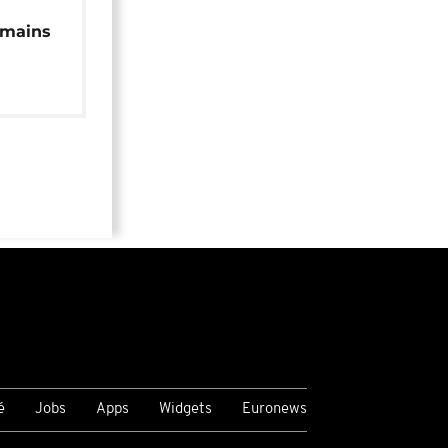
 mains
é
Jobs
Apps
Widgets
Euronews