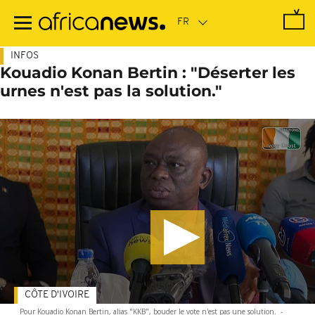
Passer
au
contenu
principal
INFOS
Kouadio Konan Bertin : "Déserter les
urnes n'est pas la solution."
CÔTE D'IVOIRE
Pour Kouadio Konan Bertin, alias "KKB", bouder le vote n'est pas une solution.
-