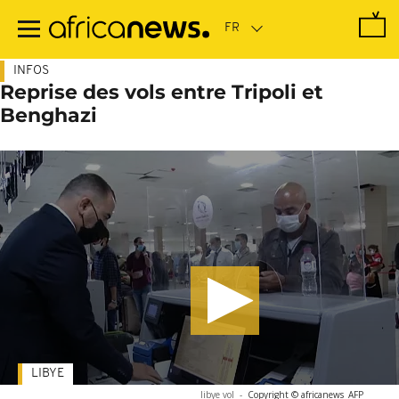
Passer
au
contenu
principal
INFOS
Reprise des vols entre Tripoli et
Benghazi
LIBYE
libye vol
-
Copyright © africanews
AFP