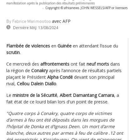
manifestation après la publication des résultats préliminaires
-
Copyright © africanews
JOHN WESSELS/AFP or licensors
avec AFP
By Fabrice Marimootoo
Dernière MAJ:
13/08/2024
Flambée de violences
en
Guinée
en attendant l’issue du
scrutin
.
Ce mercredi des
affrontements
ont fait
neuf morts
dans
la région de
Conakry
après l’annonce de résultats partiels
plaçant le Président
Alpha Condé
devant son principal
rival,
Cellou Dalein Diallo
.
Le
ministre de la Sécurité
,
Albert Damantang Camara
, a
fait état de ce lourd bilan lors d'un point de presse.
"Quatre corps à Conakry, quatre corps de victimes
d’armes à feu ont été déposés dans les morgues de
l’hôpital de Donka et d’Ignass Deen. Un mort d’arme
blanche, deux autres par armes à feu de calibre .12 ont
été enregistrés a Kissidougou. On vient de m’annoncer