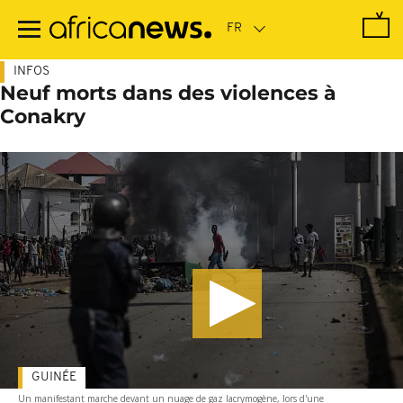
Passer
au
contenu
principal
INFOS
Neuf morts dans des violences à
Conakry
GUINÉE
Un manifestant marche devant un nuage de gaz lacrymogène, lors d'une