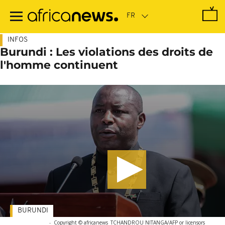
Passer
au
contenu
principal
INFOS
Burundi : Les violations des droits de
l'homme continuent
BURUNDI
-
Copyright © africanews
TCHANDROU NITANGA/AFP or licensors