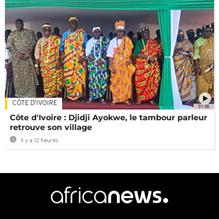
CÔTE D'IVOIRE
01:58
Côte d'Ivoire : Djidji Ayokwe, le tambour parleur
retrouve son village
Il y a 12 heures