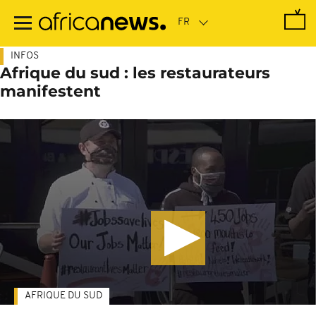
Passer
au
contenu
principal
INFOS
Afrique du sud : les restaurateurs
manifestent
AFRIQUE DU SUD