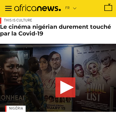
Passer
au
contenu
principal
THIS IS CULTURE
Le cinéma nigérian durement touché
par la Covid-19
NIGÉRIA