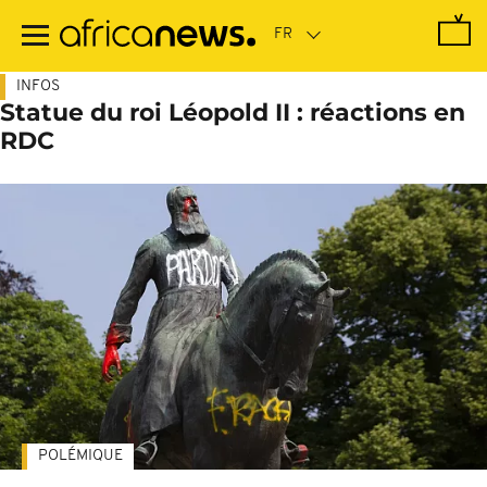
Passer
au
contenu
principal
INFOS
Statue du roi Léopold II : réactions en
RDC
POLÉMIQUE