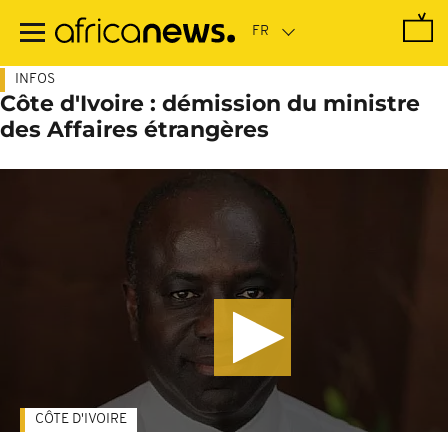
Passer
au
contenu
principal
INFOS
Côte d'Ivoire : démission du ministre
des Affaires étrangères
CÔTE D'IVOIRE