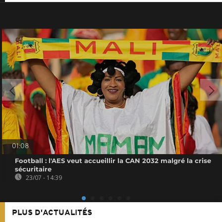
01:08
Football : l'AES veut accueillir la CAN 2032 malgré la crise
sécuritaire
23/07 - 14:39
PLUS D'ACTUALITÉS