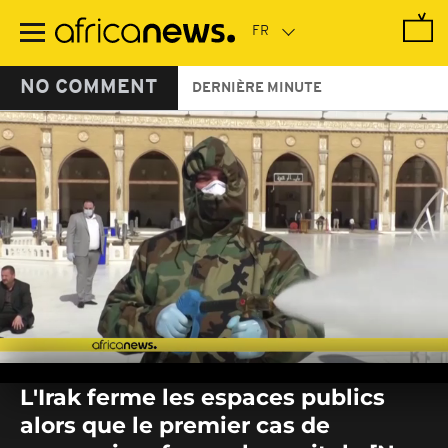
Passer
au
contenu
principal
NO COMMENT
DERNIÈRE MINUTE
0
seconds
L'Irak ferme les espaces publics
of
0
alors que le premier cas de
seconds