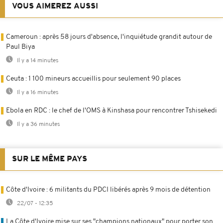
VOUS AIMEREZ AUSSI
Cameroun : après 58 jours d'absence, l'inquiétude grandit autour de
Paul Biya
Il y a 14 minutes
Ceuta : 1 100 mineurs accueillis pour seulement 90 places
Il y a 16 minutes
Ebola en RDC : le chef de l'OMS à Kinshasa pour rencontrer Tshisekedi
Il y a 36 minutes
SUR LE MÊME PAYS
Côte d'Ivoire : 6 militants du PDCI libérés après 9 mois de détention
22/07 - 12:35
La Côte d'Ivoire mise sur ses "champions nationaux" pour porter son