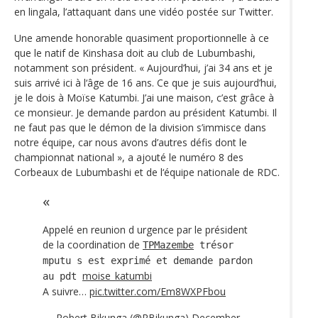
en lingala, l’attaquant dans une vidéo postée sur Twitter.
Une amende honorable quasiment proportionnelle à ce
que le natif de Kinshasa doit au club de Lubumbashi,
notamment son président. « Aujourd’hui, j’ai 34 ans et je
suis arrivé ici à l‘âge de 16 ans. Ce que je suis aujourd’hui,
je le dois à Moïse Katumbi. J’ai une maison, c’est grâce à
ce monsieur. Je demande pardon au président Katumbi. Il
ne faut pas que le démon de la division s’immisce dans
notre équipe, car nous avons d’autres défis dont le
championnat national », a ajouté le numéro 8 des
Corbeaux de Lubumbashi et de l‘équipe nationale de RDC.
Appelé en reunion d urgence par le président
de la coordination de
TPMazembe
trésor
mputu s est exprimé et demande pardon
moise_katumbi
au pdt
A suivre…
pic.twitter.com/Em8WXPFbou
— Robert Bikunga (@RBikunga)
December