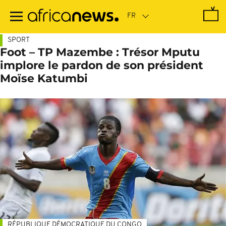
Passer
au
contenu
principal
SPORT
Foot – TP Mazembe : Trésor Mputu
implore le pardon de son président
Moïse Katumbi
RÉPUBLIQUE DÉMOCRATIQUE DU CONGO