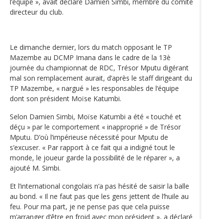
l’équipe », avait déclaré Damien Simbi, membre du comité
directeur du club.
Le dimanche dernier, lors du match opposant le TP
Mazembe au DCMP Imana dans le cadre de la 13è
journée du championnat de RDC, Trésor Mputu digérant
mal son remplacement aurait, d’après le staff dirigeant du
TP Mazembe, « nargué » les responsables de l‘équipe
dont son président Moïse Katumbi.
Selon Damien Simbi, Moïse Katumbi a été « touché et
déçu » par le comportement « inapproprié » de Trésor
Mputu. D’où l’impérieuse nécessité pour Mputu de
s’excuser. « Par rapport à ce fait qui a indigné tout le
monde, le joueur garde la possibilité de le réparer », a
ajouté M. Simbi.
Et l’international congolais n’a pas hésité de saisir la balle
au bond. « Il ne faut pas que les gens jettent de l’huile au
feu. Pour ma part, je ne pense pas que cela puisse
m’arranger d‘être en froid avec mon président », a déclaré