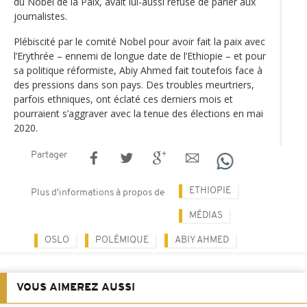
du Nobel de la Paix, avait lui-aussi refusé de parler aux
journalistes.
Plébiscité par le comité Nobel pour avoir fait la paix avec
l’Erythrée – ennemi de longue date de l’Ethiopie – et pour
sa politique réformiste, Abiy Ahmed fait toutefois face à
des pressions dans son pays. Des troubles meurtriers,
parfois ethniques, ont éclaté ces derniers mois et
pourraient s’aggraver avec la tenue des élections en mai
2020.
Partager
ETHIOPIE
Plus d'informations à propos de
MÉDIAS
OSLO
POLÉMIQUE
ABIY AHMED
VOUS AIMEREZ AUSSI