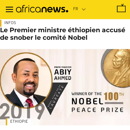
Passer
au
contenu
principal
INFOS
Le Premier ministre éthiopien accusé
de snober le comité Nobel
ETHIOPIE