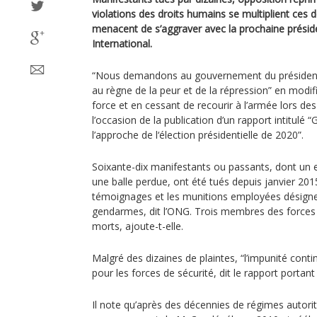
violations des droits humains se multiplient ces 
menacent de s’aggraver avec la prochaine présid
International.
“Nous demandons au gouvernement du président
au règne de la peur et de la répression” en modifia
force et en cessant de recourir à l’armée lors de
l’occasion de la publication d’un rapport intitulé 
l’approche de l‘élection présidentielle de 2020”.
Soixante-dix manifestants ou passants, dont un e
une balle perdue, ont été tués depuis janvier 20
témoignages et les munitions employées désignent
gendarmes, dit l’ONG. Trois membres des forces 
morts, ajoute-t-elle.
Malgré des dizaines de plaintes, “l’impunité conti
pour les forces de sécurité, dit le rapport portan
Il note qu’après des décennies de régimes autoritai