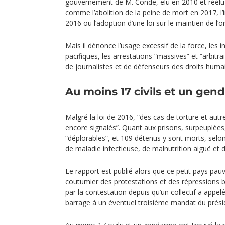
gouvernement de M. Condé, élu en 2010 et réélu 
comme l’abolition de la peine de mort en 2017, l’i
2016 ou l’adoption d’une loi sur le maintien de l’o
Mais il dénonce l’usage excessif de la force, les 
pacifiques, les arrestations “massives” et “arbit
de journalistes et de défenseurs des droits huma
Au moins 17 civils et un gen
Malgré la loi de 2016, “des cas de torture et aut
encore signalés”. Quant aux prisons, surpeuplées,
“déplorables”, et 109 détenus y sont morts, selo
de maladie infectieuse, de malnutrition aiguë et d
Le rapport est publié alors que ce petit pays pauv
coutumier des protestations et des répressions b
par la contestation depuis qu’un collectif a appelé
barrage à un éventuel troisième mandat du prés