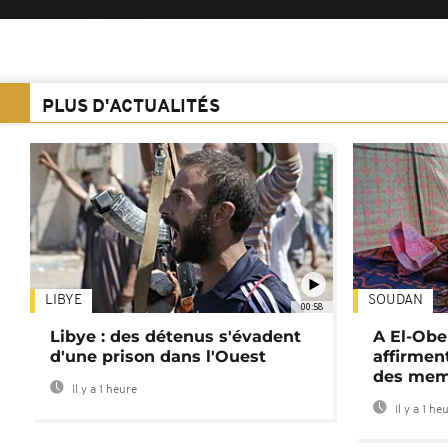
PLUS D'ACTUALITÉS
LIBYE
SOUDAN
00:58
Libye : des détenus s'évadent
A El-Obe
d'une prison dans l'Ouest
affirment
des mem
Il y a 1 heure
Il y a 1 he