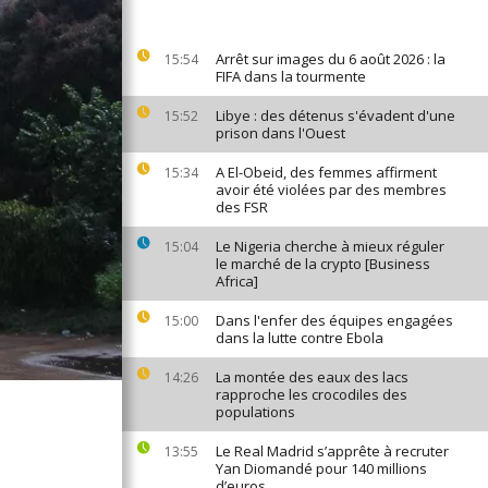
Arrêt sur images du 6 août 2026 : la
15:54
FIFA dans la tourmente
Libye : des détenus s'évadent d'une
15:52
prison dans l'Ouest
A El-Obeid, des femmes affirment
15:34
avoir été violées par des membres
des FSR
Le Nigeria cherche à mieux réguler
15:04
le marché de la crypto [Business
Africa]
Dans l'enfer des équipes engagées
15:00
dans la lutte contre Ebola
La montée des eaux des lacs
14:26
rapproche les crocodiles des
populations
Le Real Madrid s’apprête à recruter
13:55
Yan Diomandé pour 140 millions
d’euros