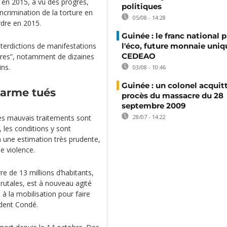
en 2015, a vu des progrès,
politiques
ncrimination de la torture en
05/08 - 14:28
rdre en 2015.
Guinée : le franc national p
interdictions de manifestations
l'éco, future monnaie uniq
CEDEAO
raires”, notamment de dizaines
ins.
03/08 - 10:46
Guinée : un colonel acquit
darme tués
procès du massacre du 28
septembre 2009
res mauvais traitements sont
28/07 - 14:22
 les conditions y sont
n une estimation très prudente,
e violence.
re de 13 millions d’habitants,
rutales, est à nouveau agité
 à la mobilisation pour faire
ident Condé.