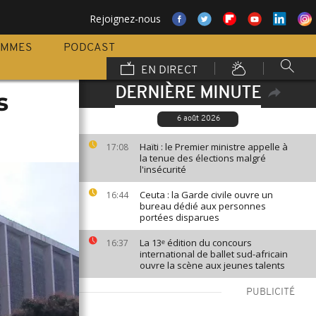
Rejoignez-nous
AMMES
PODCAST
EN DIRECT
DERNIÈRE MINUTE
s
6 août 2026
Haïti : le Premier ministre appelle à
17:08
la tenue des élections malgré
l'insécurité
Ceuta : la Garde civile ouvre un
16:44
bureau dédié aux personnes
portées disparues
La 13ᵉ édition du concours
16:37
international de ballet sud-africain
ouvre la scène aux jeunes talents
PUBLICITÉ