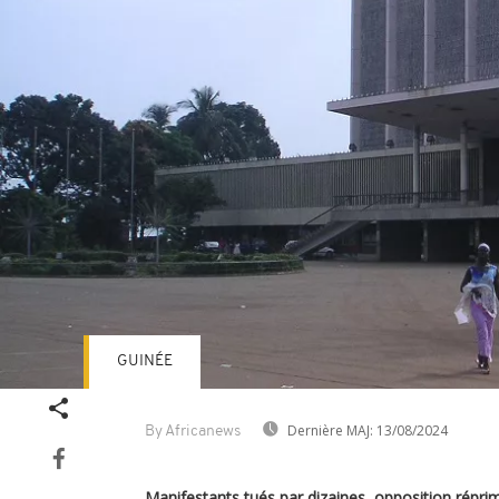
GUINÉE
Dernière MAJ:
13/08/2024
By Africanews
Manifestants tués par dizaines, opposition réprim