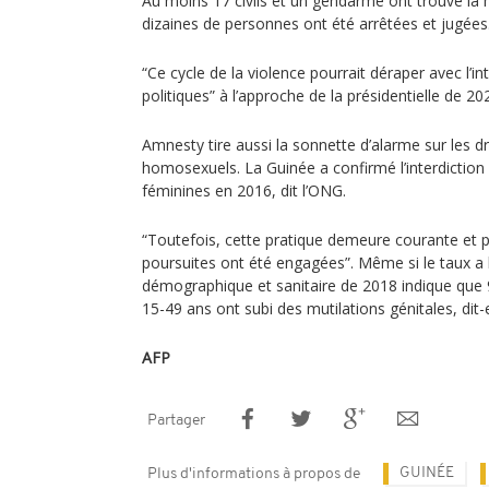
Au moins 17 civils et un gendarme ont trouvé la 
dizaines de personnes ont été arrêtées et jugées
“Ce cycle de la violence pourrait déraper avec l’in
politiques” à l’approche de la présidentielle de 20
Amnesty tire aussi la sonnette d’alarme sur les 
homosexuels. La Guinée a confirmé l’interdiction 
féminines en 2016, dit l’ONG.
“Toutefois, cette pratique demeure courante et 
poursuites ont été engagées”. Même si le taux a
démographique et sanitaire de 2018 indique qu
15-49 ans ont subi des mutilations génitales, dit-e
AFP
Partager
GUINÉE
Plus d'informations à propos de