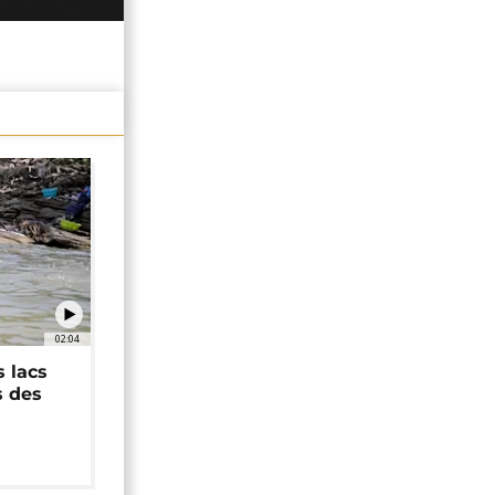
02:04
 lacs
s des