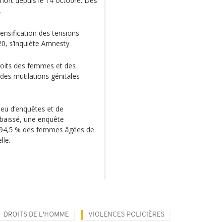
mort depuis le 14 octobre. Des
.
tensification des tensions
20, s’inquiète Amnesty.
droits des femmes et des
des mutilations génitales
peu d’enquêtes et de
 baissé, une enquête
e 94,5 % des femmes âgées de
lle.
DROITS DE L'HOMME
VIOLENCES POLICIÈRES