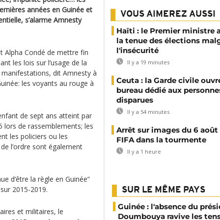
dernières années en Guinée et
VOUS AIMEREZ AUSSI
entielle, s’alarme Amnesty
Haïti : le Premier ministre 
la tenue des élections mal
l'insécurité
 Alpha Condé de mettre fin
nt les lois sur l’usage de la
Il y a 19 minutes
s manifestations, dit Amnesty à
Ceuta : la Garde civile ouvr
“Guinée: les voyants au rouge à
bureau dédié aux personne
disparues
Il y a 54 minutes
nfant de sept ans atteint par
15 lors de rassemblements; les
Arrêt sur images du 6 août 
 les policiers ou les
FIFA dans la tourmente
de l’ordre sont également
Il y a 1 heure
nue d‘être la règle en Guinée”
t sur 2015-2019.
SUR LE MÊME PAYS
Guinée : l'absence du prés
res et militaires, le
Doumbouya ravive les ten