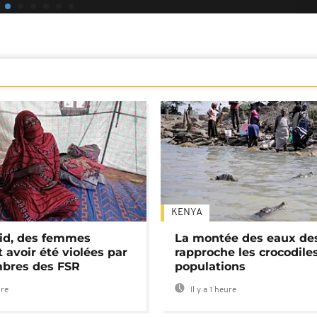
KENYA
id, des femmes
La montée des eaux des
 avoir été violées par
rapproche les crocodile
bres des FSR
populations
ure
Il y a 1 heure