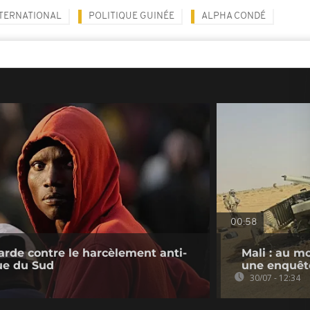
TERNATIONAL
POLITIQUE GUINÉE
ALPHA CONDÉ
00:58
rde contre le harcèlement anti-
Mali : au m
ue du Sud
une enquêt
30/07 - 12:34