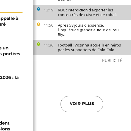
RDC : interdiction d’exporter les
12:19
concentrés de cuivre et de cobalt
appelle à
gré
Après 58 jours d'absence,
11:50
l'inquiétude grandit autour de Paul
Biya
Football : Vozinha accueilli en héros
11:36
e un
par les supporters de Colo-Colo
s portées
PUBLICITÉ
2026 : la
VOIR PLUS
ident
sions