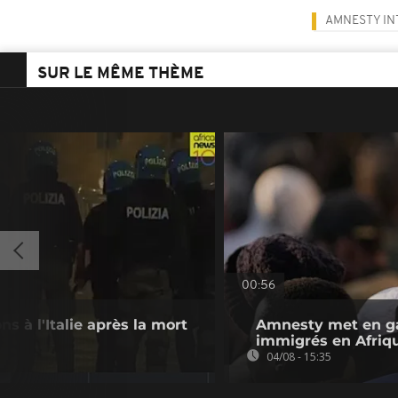
AMNESTY IN
SUR LE MÊME THÈME
00:56
s à l'Italie après la mort
Amnesty met en ga
immigrés en Afriq
04/08 - 15:35