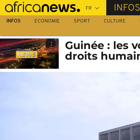
Passer
INFO
au
contenu
INFOS
ECONOMIE
SPORT
CULTURE
principal
Guinée : les 
droits humai