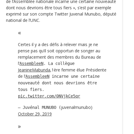
de l’Assemblée nationale incarne une certaine nouveauté
dont nous devrions être tous fiers », s’est par exemple
exprimé sur son compte Twitter Juvenal Munubo, député
national de l’UNC.
Certes il y a des défis à relever mais je ne
pense pas qu’il soit opportun de songer au
remplacement des membres du Bureau de
l’
AssembleeN
. La collègue
JeanineMabunda
,1ère femme élue Présidente
de l’
AssembleeN
incarne une certaine
nouveauté dont nous devrions être
tous fiers.
pic.twitter.com/0NVjkCe5qr
juvenalmunubo)
— Juvénal MUNUBO (
October 29, 2019