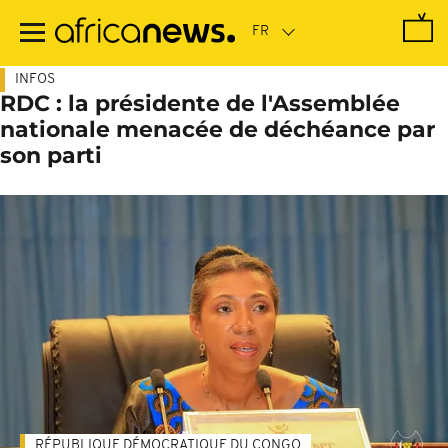
Passer
au
contenu
principal
INFOS
RDC : la présidente de l'Assemblée
nationale menacée de déchéance par
son parti
RÉPUBLIQUE DÉMOCRATIQUE DU CONGO