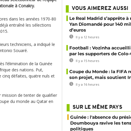
ationale à Conakry.
VOUS AIMEREZ AUSSI
Le Real Madrid s’apprête à 
olores dans les années 1970-80
Yan Diomandé pour 140 mil
 déjà entraîné les sélections
d’euros
2015.
Il y a 12 heures
eurs techniciens, a indiqué le
Football : Vozinha accueill
Antonio Souaré.
par les supporters de Colo
Il y a 15 heures
ès l‘élimination de la Guinée
frique des nations. Put,
Coupe du Monde : la FIFA 
 cinq défaites, quatre nuls et
son projet, mais soutient I
Il y a 16 heures
r mission de tenter de qualifier
Coupe du monde au Qatar en
SUR LE MÊME PAYS
Guinée : l'absence du prés
Doumbouya ravive les ten
politiques