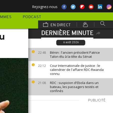
Rejoignez-nous
AMMES
PODCAST
EN DIRECT
DERNIÈRE MINUTE
au
6 août 2026
Bénin : l'ancien président Patrice
22:48
Talon élu à la tête du Sénat
Cour Internationale de justice : le
22:12
calendrier de l'affaire RDC-Rwanda
connu
RDC : suspicion d'Ebola dans un
21:08
bateau, les passagers testés et
confinés
PUBLICITÉ