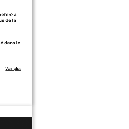
référé à
ue de la
té dans le
Voir plus