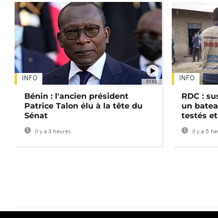
INFO
INFO
01:02
Bénin : l'ancien président
RDC : su
Patrice Talon élu à la tête du
un batea
Sénat
testés et
Il y a 3 heures
Il y a 5 h