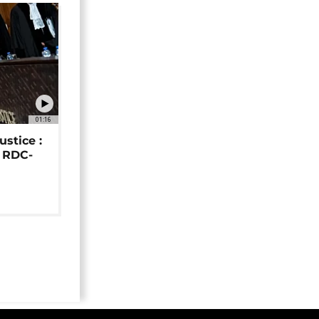
01:16
ustice :
e RDC-