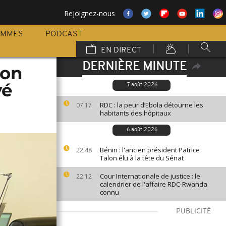
Rejoignez-nous
AMMES
PODCAST
EN DIRECT
DERNIÈRE MINUTE
pon
vé
7 août 2026
RDC : la peur d’Ebola détourne les
07:17
habitants des hôpitaux
6 août 2026
Bénin : l'ancien président Patrice
22:48
Talon élu à la tête du Sénat
Cour Internationale de justice : le
22:12
calendrier de l'affaire RDC-Rwanda
connu
PUBLICITÉ