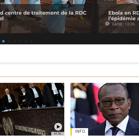
and centre de traitement de la RDC
Ebola en RD
el
l’épidémie 
04/08 - 10:36
INFO
01:16