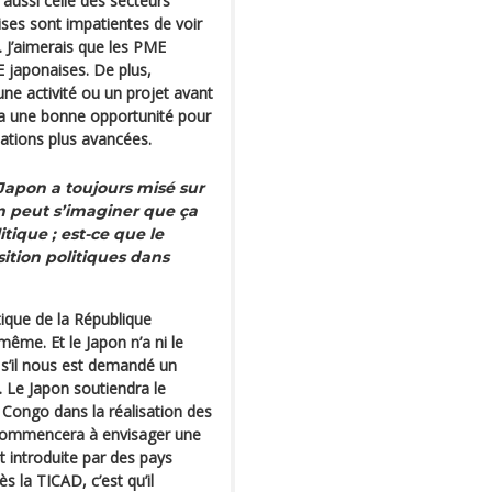
 aussi celle des secteurs
aises sont impatientes de voir
. J’aimerais que les PME
E japonaises. De plus,
une activité ou un projet avant
era une bonne opportunité pour
lations plus avancées.
Japon a toujours misé sur
n peut s’imaginer que ça
itique ; est-ce que le
ition politiques dans
tique de la République
ême. Et le Japon n’a ni le
s, s’il nous est demandé un
 Le Japon soutiendra le
ongo dans la réalisation des
 commencera à envisager une
t introduite par des pays
s la TICAD, c’est qu’il