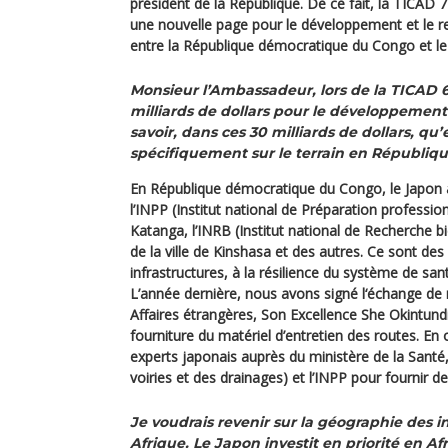
président de la République. De ce fait, la TICAD
une nouvelle page pour le développement et le r
entre la République démocratique du Congo et le
Monsieur l’Ambassadeur, lors de la TICAD 6
milliards de dollars pour le développement 
savoir, dans ces 30 milliards de dollars, qu’e
spécifiquement sur le terrain en Républi
En République démocratique du Congo, le Japon a 
l’INPP (Institut national de Préparation professio
Katanga, l’INRB (Institut national de Recherche bi
de la ville de Kinshasa et des autres. Ce sont des 
infrastructures, à la résilience du système de santé
L’année dernière, nous avons signé l‘échange de 
Affaires étrangères, Son Excellence She Okintundi
fourniture du matériel d’entretien des routes. En 
experts japonais auprès du ministère de la Santé,
voiries et des drainages) et l’INPP pour fournir d
Je voudrais revenir sur la géographie des 
Afrique. Le Japon investit en priorité en A