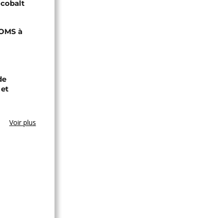
 cobalt
'OMS à
de
 et
Voir plus