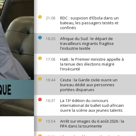
RDC : suspicion d'Ebola dans un
21:08
bateau, les passagers testés et
confinés
Afrique du Sud : le départ de
18:20
travailleurs migrants fragilise
l'industrie textile
Haïti : le Premier ministre appelle à
17:08
la tenue des élections malgré
l'insécurité
Ceuta : la Garde civile ouvre un
16:44
bureau dédié aux personnes
portées disparues
La 13ᵉ édition du concours
16:37
international de ballet sud-africain
ouvre la scène aux jeunes talents
Arrêt sur images du 6 août 2026 : la
15:54
FIFA dans la tourmente