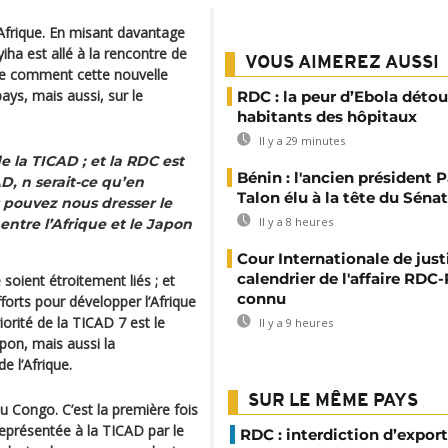
’Afrique. En misant davantage
iha est allé à la rencontre de
VOUS AIMEREZ AUSSI
e comment cette nouvelle
ays, mais aussi, sur le
RDC : la peur d’Ebola détou
habitants des hôpitaux
Il y a 29 minutes
e la TICAD ; et la RDC est
Bénin : l'ancien président P
D, n serait-ce qu’en
Talon élu à la tête du Sénat
 pouvez nous dresser le
Il y a 8 heures
 entre l’Afrique et le Japon
Cour Internationale de justi
calendrier de l'affaire RD
 soient étroitement liés ; et
connu
forts pour développer l’Afrique
orité de la TICAD 7 est le
Il y a 9 heures
apon, mais aussi la
e l’Afrique.
SUR LE MÊME PAYS
 Congo. C’est la première fois
eprésentée à la TICAD par le
RDC : interdiction d’export