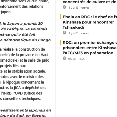
 7 deviendra sans aucun doute,
concentrés de cuivre et de
enforcement des relations
Il y a 19 heures
 Japon.
Ebola en RDC : le chef de l
Kinshasa pour rencontrer
, le Japon a promis 30
Tshisekedi
de l’Afrique. Je voudrais
Il y a 20 heures
st-ce qui a été fait
que démocratique du Congo.
RDC: un premier échange 
prisonniers entre Kinshasa
réalisé la construction de
l'AFC/M23 en préparation
nnelle) de la province du Haut
05/08 - 16:20
omédicale) et la salle de judo
projets liés aux
 et la stabilisation sociale.
notes avec le ministre des
, à l‘époque concernant la
outre, la JICA a dépêché des
 l’INRB, l’OVD (Office des
es conseillers techniques.
investissements japonais en
frique du Sud, en Égypte,