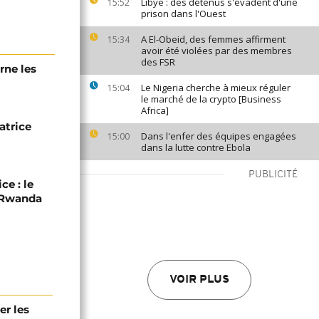
Libye : des détenus s'évadent d'une
15:52
prison dans l'Ouest
A El-Obeid, des femmes affirment
15:34
avoir été violées par des membres
des FSR
rne les
Le Nigeria cherche à mieux réguler
15:04
le marché de la crypto [Business
Africa]
atrice
Dans l'enfer des équipes engagées
15:00
dans la lutte contre Ebola
PUBLICITÉ
ce : le
C-Rwanda
VOIR PLUS
er les