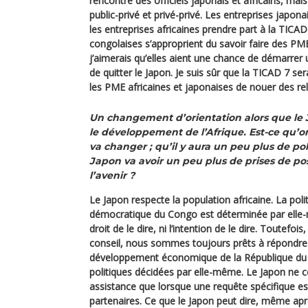
rencontre des officiels japonais et africains, mais
public-privé et privé-privé. Les entreprises japon
les entreprises africaines prendre part à la TICAD
congolaises s’approprient du savoir faire des PM
j’aimerais qu’elles aient une chance de démarrer 
de quitter le Japon. Je suis sûr que la TICAD 7 s
les PME africaines et japonaises de nouer des re
Un changement d’orientation alors que le 
le développement de l’Afrique. Est-ce qu’o
va changer ; qu’il y aura un peu plus de pol
Japon va avoir un peu plus de prises de pos
l’avenir ?
Le Japon respecte la population africaine. La poli
démocratique du Congo est déterminée par elle-m
droit de le dire, ni l’intention de le dire. Toutefoi
conseil, nous sommes toujours prêts à répondre.
développement économique de la République du C
politiques décidées par elle-même. Le Japon ne
assistance que lorsque une requête spécifique es
partenaires. Ce que le Japon peut dire, même aprè