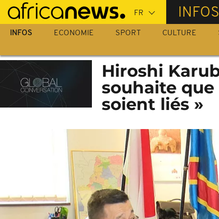
Passer
INFO
au
contenu
INFOS
ECONOMIE
SPORT
CULTURE
principal
Hiroshi Karube
souhaite que 
soient liés »