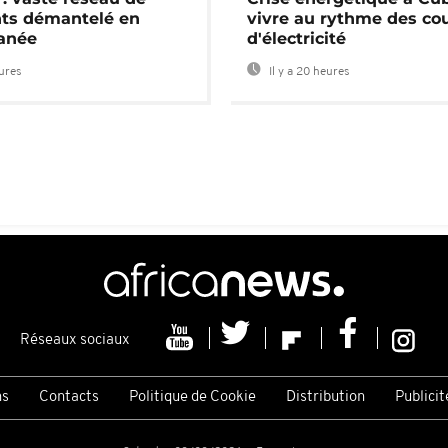
nts démantelé en
vivre au rythme des co
anée
d'électricité
eures
Il y a 20 heures
Réseaux sociaux
ns
Contacts
Politique de Cookie
Distribution
Publicit