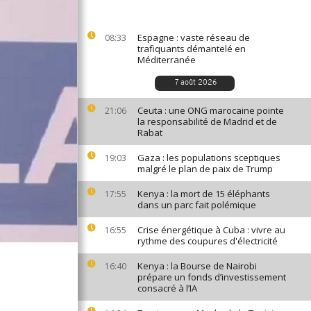
Espagne : vaste réseau de
08:33
trafiquants démantelé en
Méditerranée
7 août 2026
Ceuta : une ONG marocaine pointe
21:06
la responsabilité de Madrid et de
Rabat
Gaza : les populations sceptiques
19:03
malgré le plan de paix de Trump
Kenya : la mort de 15 éléphants
17:55
dans un parc fait polémique
Crise énergétique à Cuba : vivre au
16:55
rythme des coupures d'électricité
Kenya : la Bourse de Nairobi
16:40
prépare un fonds d’investissement
consacré à l’IA