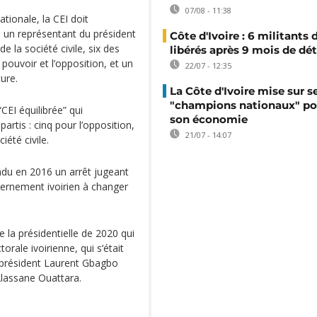
07/08 - 11:38
ationale, la CEI doit
un représentant du président
Côte d'Ivoire : 6 militants
de la société civile, six des
libérés après 9 mois de dé
 pouvoir et l’opposition, et un
22/07 - 12:35
ure.
La Côte d'Ivoire mise sur s
"champions nationaux" po
“CEI équilibrée” qui
son économie
rtis : cinq pour l’opposition,
21/07 - 14:07
iété civile.
ndu en 2016 un arrêt jugeant
vernement ivoirien à changer
de la présidentielle de 2020 qui
orale ivoirienne, qui s‘était
u président Laurent Gbagbo
 Alassane Ouattara.