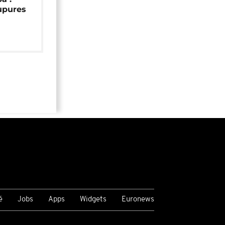
upures
é
Jobs
Apps
Widgets
Euronews