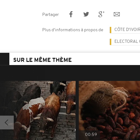
Partager
CÔTE D'IVOI
Plus d'informations à propos de
ELECTORAL 
SUR LE MÊME THÈME
00:59