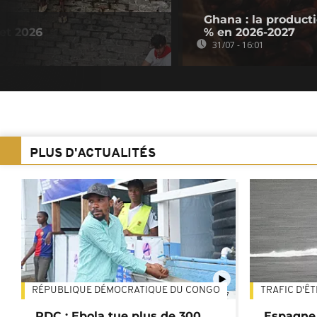
Ghana : la product
let 2026
% en 2026-2027
31/07 - 16:01
PLUS D'ACTUALITÉS
RÉPUBLIQUE DÉMOCRATIQUE DU CONGO
TRAFIC D'Ê
01:47
RDC : Ebola tue plus de 300
Espagne 