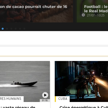
ion de cacao pourrait chuter de 16
Football : 
le Real Mad
27/07 - 10:25
TRES HUMAINS
CUBA
01:18
: vaste réseau de
Crise énergétique à Cub