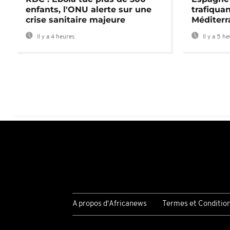
enfants, l'ONU alerte sur une
trafiqua
crise sanitaire majeure
Méditerr
Il y a 4 heures
Il y a 5 h
A propos d'Africanews
Termes et Conditio