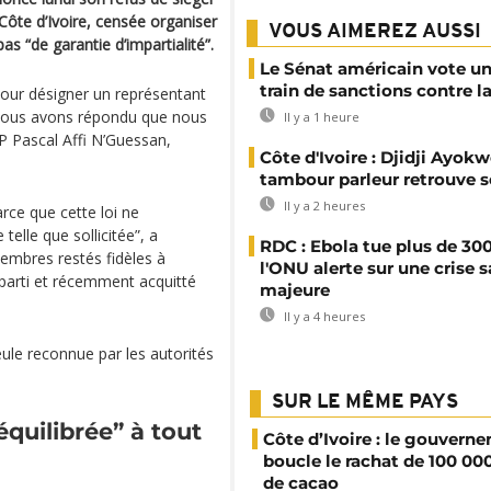
Côte d’Ivoire, censée organiser
VOUS AIMEREZ AUSSI
pas “de garantie d’impartialité”.
Le Sénat américain vote u
train de sanctions contre l
pour désigner un représentant
 nous avons répondu que nous
Il y a 1 heure
P Pascal Affi N’Guessan,
Côte d'Ivoire : Djidji Ayokw
tambour parleur retrouve s
Il y a 2 heures
rce que cette loi ne
 telle que sollicitée”, a
RDC : Ebola tue plus de 300
membres restés fidèles à
l'ONU alerte sur une crise s
 parti et récemment acquitté
majeure
Il y a 4 heures
eule reconnue par les autorités
SUR LE MÊME PAYS
quilibrée” à tout
Côte d’Ivoire : le gouvern
boucle le rachat de 100 00
de cacao