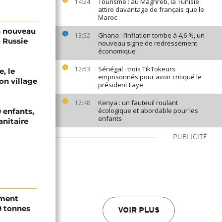
Tourisme : au Maghreb, la Tunisie
14:24
attire davantage de français que le
Maroc
n nouveau
Ghana : l’inflation tombe à 4,6 %, un
13:52
a Russie
nouveau signe de redressement
économique
Sénégal : trois TikTokeurs
12:53
e, le
emprisonnés pour avoir critiqué le
on village
président Faye
Kenya : un fauteuil roulant
12:48
écologique et abordable pour les
 enfants,
enfants
anitaire
PUBLICITÉ
ement
0 tonnes
VOIR PLUS