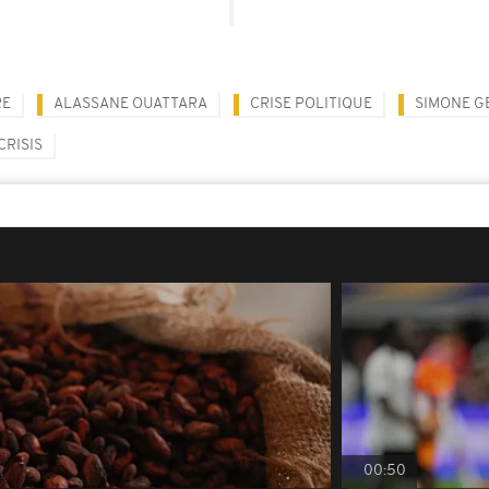
RE
ALASSANE OUATTARA
CRISE POLITIQUE
SIMONE G
CRISIS
00:50