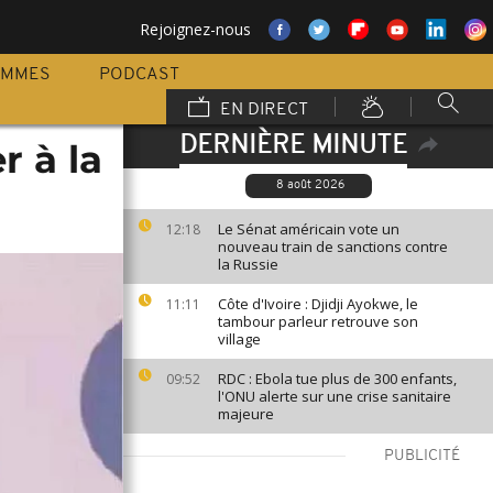
Rejoignez-nous
AMMES
PODCAST
EN DIRECT
DERNIÈRE MINUTE
r à la
8 août 2026
Le Sénat américain vote un
12:18
nouveau train de sanctions contre
la Russie
Côte d'Ivoire : Djidji Ayokwe, le
11:11
tambour parleur retrouve son
village
RDC : Ebola tue plus de 300 enfants,
09:52
l'ONU alerte sur une crise sanitaire
majeure
PUBLICITÉ