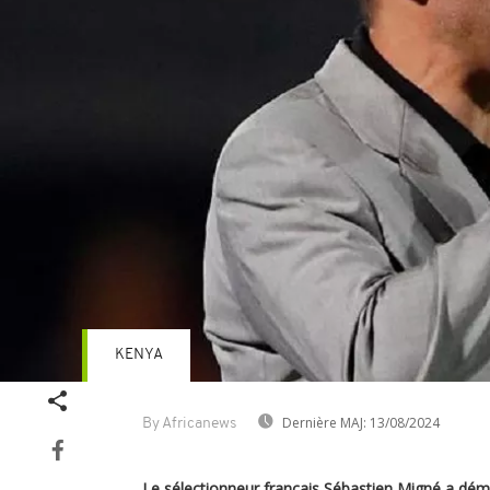
KENYA
Dernière MAJ:
13/08/2024
By Africanews
Le sélectionneur français Sébastien Migné a dém