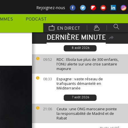
Rejoignez-nous
AMMES
PODCAST
EN DIRECT
DERNIÈRE MINUTE
8 août 2026
RDC : Ebola tue plus de 300 enfants,
09:52
l'ONU alerte sur une crise sanitaire
majeure
Espagne : vaste réseau de
08:33
trafiquants démantelé en
Méditerranée
7 août 2026
Ceuta : une ONG marocaine pointe
21:06
la responsabilité de Madrid et de
Rabat