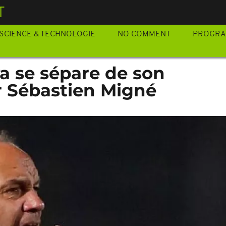
T
SCIENCE & TECHNOLOGIE
NO COMMENT
PROGR
ya se sépare de son
r Sébastien Migné