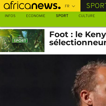
Passer
SPOR
au
contenu
INFOS
ECONOMIE
SPORT
CULTURE
principal
Foot : le Ken
sélectionneu