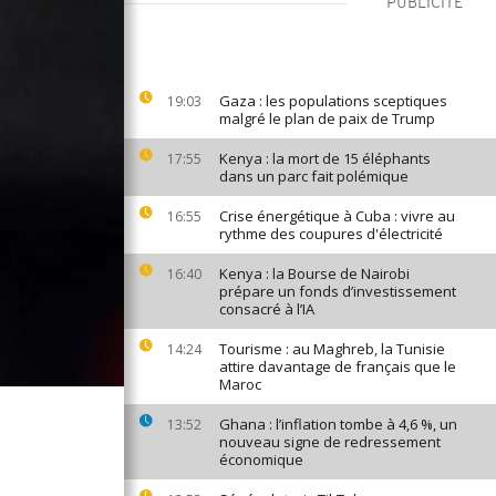
PUBLICITÉ
Gaza : les populations sceptiques
19:03
malgré le plan de paix de Trump
Kenya : la mort de 15 éléphants
17:55
dans un parc fait polémique
Crise énergétique à Cuba : vivre au
16:55
rythme des coupures d'électricité
Kenya : la Bourse de Nairobi
16:40
prépare un fonds d’investissement
consacré à l’IA
Tourisme : au Maghreb, la Tunisie
14:24
attire davantage de français que le
Maroc
Ghana : l’inflation tombe à 4,6 %, un
13:52
nouveau signe de redressement
économique