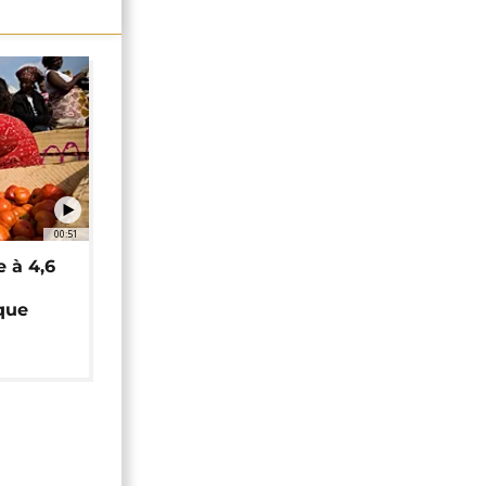
00:51
e à 4,6
que