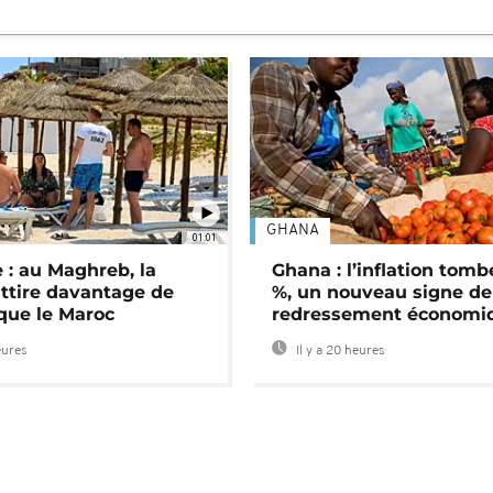
GHANA
01:01
 : au Maghreb, la
Ghana : l’inflation tomb
attire davantage de
%, un nouveau signe de
 que le Maroc
redressement économi
eures
Il y a 20 heures