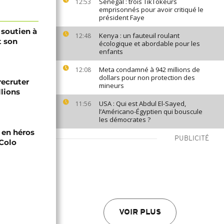
Sénégal : trois TikTokeurs
12:53
emprisonnés pour avoir critiqué le
président Faye
 soutien à
Kenya : un fauteuil roulant
12:48
t son
écologique et abordable pour les
enfants
Meta condamné à 942 millions de
12:08
dollars pour non protection des
recruter
mineurs
lions
USA : Qui est Abdul El-Sayed,
11:56
l’Américano-Égyptien qui bouscule
les démocrates ?
i en héros
PUBLICITÉ
-Colo
VOIR PLUS