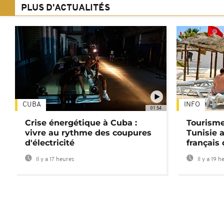
PLUS D'ACTUALITÉS
CUBA
INFO
01:54
Crise énergétique à Cuba :
Tourisme
vivre au rythme des coupures
Tunisie 
d'électricité
français
Il y a 17 heures
Il y a 19 h