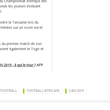
 du Championnat d’Afrique des
seuls les joueurs évoluant
r.
ontre la Tanzanie lors du
rminées sur un score nul et
rs du premier match de son
gurent également le Togo et
2019 : à qui le tour ?
AFP
FOOTBALL
FOOTBALL AFRICAIN
CAN 2019