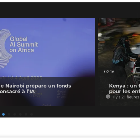
02:16
de Nairobi prépare un fonds
Kenya : un 
onsacré à l’IA
pour les en
Il y a 21 heures