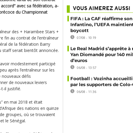
accord” avec sa fédération, a-
VOUS AIMEREZ AUSSI
on précoce du Championnat
FIFA : La CAF réaffirme son
Infantino, l’UEFA maintien
boycott
traîneur des + Harambee Stars +
 fin au contrat de l’entraîneur
07/08 - 10:19
éral de la fédération Barry
Le Real Madrid s’apprête à 
 staff serait bientôt annoncée.
Yan Diomandé pour 140 mil
d’euros
 d’avoir modestement participé
06/08 - 13:57
 peu après l’entraîneur sur les
de nouveaux défis
Football : Vozinha accueill
onner de nouveaux leviers
par les supporters de Colo
il justifié.
06/08 - 11:36
s” en mai 2018 et était
d’Afrique des nations en quinze
 de groupes, où se trouvaient
 et le Sénégal.