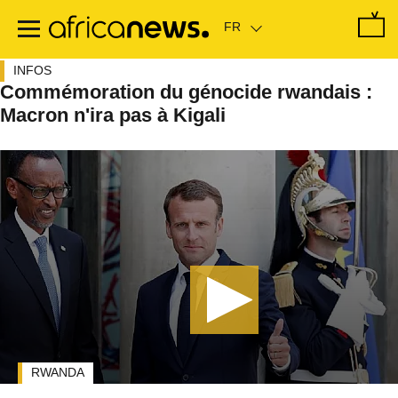
Passer
au
contenu
principal
INFOS
Commémoration du génocide rwandais :
Macron n'ira pas à Kigali
RWANDA