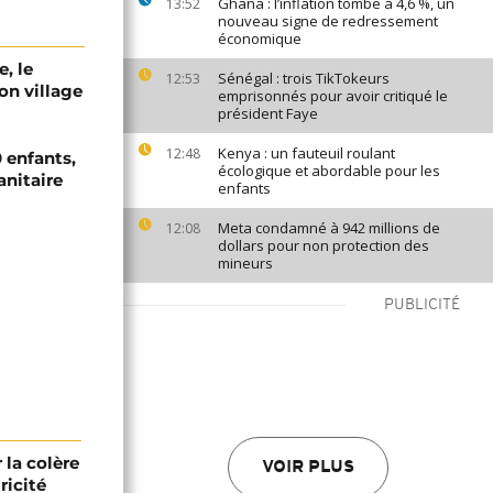
Ghana : l’inflation tombe à 4,6 %, un
13:52
nouveau signe de redressement
économique
e, le
Sénégal : trois TikTokeurs
12:53
on village
emprisonnés pour avoir critiqué le
président Faye
Kenya : un fauteuil roulant
12:48
 enfants,
écologique et abordable pour les
anitaire
enfants
Meta condamné à 942 millions de
12:08
dollars pour non protection des
mineurs
PUBLICITÉ
r la colère
VOIR PLUS
ricité