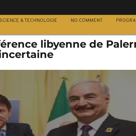
S
SCIENCE & TECHNOLOGIE
NO COMMENT
PROGR
férence libyenne de Pale
incertaine