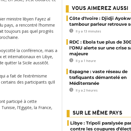
VOUS AIMEREZ AUSSI
Côte d'Ivoire : Djidji Ayokw
ier ministre libyen Fayez al
tambour parleur retrouve s
 du pays, a rencontré l’homme
vait toujours pas quel progrès
Il y a 13 minutes
 prochaine.
RDC : Ebola tue plus de 300
l'ONU alerte sur une crise s
 boycotté la conférence, mais a
majeure
x et internationaux en Libye,
Il y a 1 heure
 quitter la Sicile aussitôt.
Espagne : vaste réseau de
ui a fait de l’extrémisme
trafiquants démantelé en
certains des participants qu’il
Méditerranée
Il y a 2 heures
nt participé à cette
 Tunisie, l’Egypte, la France,
SUR LE MÊME PAYS
Libye : Tripoli paralysée pa
contre les coupures d'élect