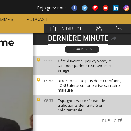
Rejoignez-nous
AMMES
PODCAST
EN DIRECT
DERNIÈRE MINUTE
rme
8 août 2026
Côte d'Ivoire : Djidji Ayokwe, le
11:11
tambour parleur retrouve son
village
RDC : Ebola tue plus de 300 enfants,
09:52
l'ONU alerte sur une crise sanitaire
majeure
Espagne : vaste réseau de
08:33
trafiquants démantelé en
Méditerranée
PUBLICITÉ