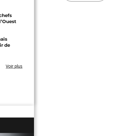
 chefs
 l’Ouest
nais
ir de
Voir plus