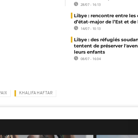
28/07 - 16:13
Libye : rencontre entre les
d’état-major de l’Est et de
14/07 - 10:13
Libye : des réfugiés souda
tentent de préserver l'aven
leurs enfants
08/07 - 16:04
PAIX
KHALIFA HAFTAR