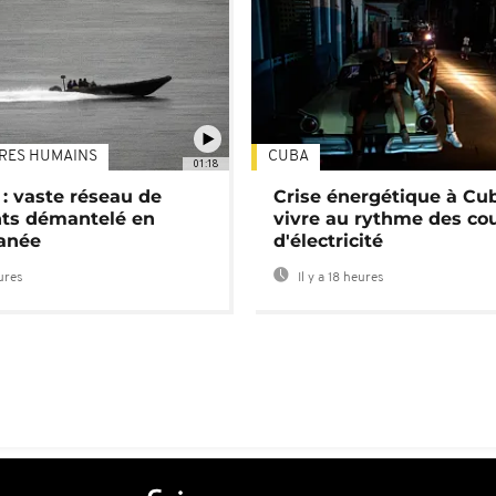
TRES HUMAINS
CUBA
01:18
: vaste réseau de
Crise énergétique à Cub
nts démantelé en
vivre au rythme des co
anée
d'électricité
eures
Il y a 18 heures