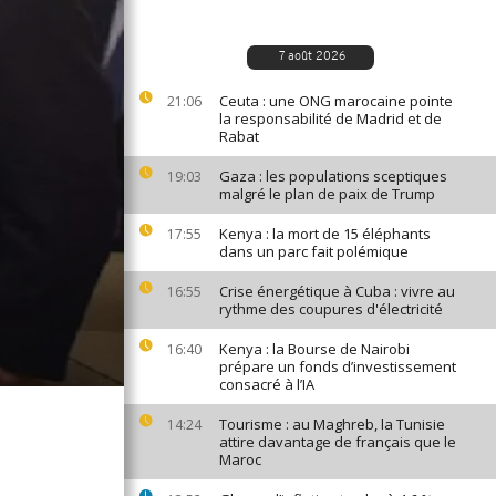
7 août 2026
Ceuta : une ONG marocaine pointe
21:06
la responsabilité de Madrid et de
Rabat
Gaza : les populations sceptiques
19:03
malgré le plan de paix de Trump
Kenya : la mort de 15 éléphants
17:55
dans un parc fait polémique
Crise énergétique à Cuba : vivre au
16:55
rythme des coupures d'électricité
Kenya : la Bourse de Nairobi
16:40
prépare un fonds d’investissement
consacré à l’IA
Tourisme : au Maghreb, la Tunisie
14:24
attire davantage de français que le
Maroc