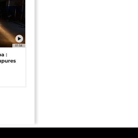
01:54
a :
upures