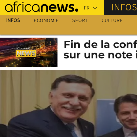
Passer
INFO
au
contenu
INFOS
ECONOMIE
SPORT
CULTURE
principal
Fin de la con
sur une note 