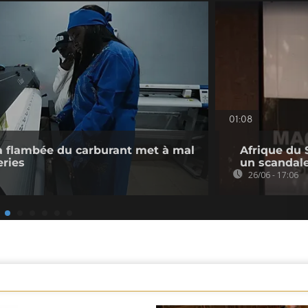
01:08
 la flambée du carburant met à mal
Afrique du 
eries
un scandale
26/06 - 17:06