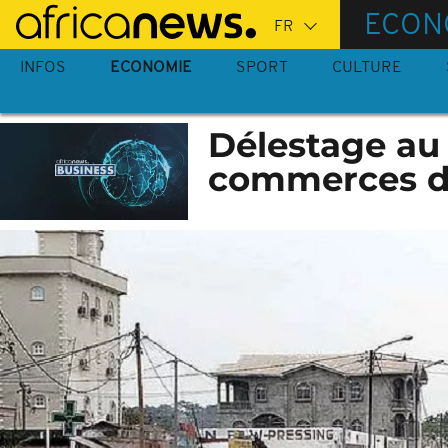
Passer
ECON
au
contenu
INFOS
ECONOMIE
SPORT
CULTURE
principal
Délestage au 
commerces da