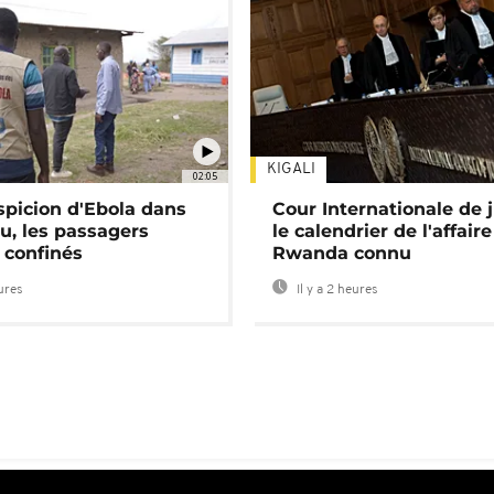
KIGALI
02:05
spicion d'Ebola dans
Cour Internationale de j
u, les passagers
le calendrier de l'affair
 confinés
Rwanda connu
eures
Il y a 2 heures