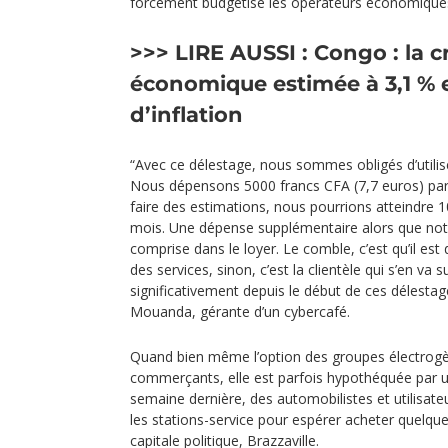
forcément budgétisé les opérateurs économique
>>> LIRE AUSSI :
Congo : la c
économique estimée à 3,1 % 
d’inflation
“Avec ce délestage, nous sommes obligés d’utili
Nous dépensons 5000 francs CFA (7,7 euros) par j
faire des estimations, nous pourrions atteindre 1
mois. Une dépense supplémentaire alors que notre
comprise dans le loyer. Le comble, c’est qu’il est d
des services, sinon, c’est la clientèle qui s’en va s
significativement depuis le début de ces délestage
Mouanda, gérante d’un cybercafé.
Quand bien même l’option des groupes électrogè
commerçants, elle est parfois hypothéquée par u
semaine dernière, des automobilistes et utilisate
les stations-service pour espérer acheter quelque
capitale politique, Brazzaville.