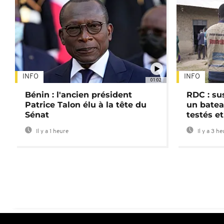
INFO
INFO
01:02
Bénin : l'ancien président
RDC : su
Patrice Talon élu à la tête du
un batea
Sénat
testés et
Il y a 1 heure
Il y a 3 h