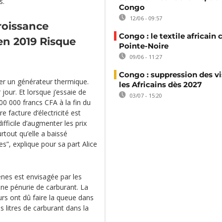
s.
Congo
12/06 - 09:57
roissance
Congo : le textile africain 
en 2019
Risque
Pointe-Noire
09/06 - 11:27
Congo : suppression des vi
ser un générateur thermique.
les Africains dès 2027
our. Et lorsque j’essaie de
03/07 - 15:20
00 000 francs CFA à la fin du
 facture d‘électricité est
ifficile d’augmenter les prix
urtout qu’elle a baissé
s”, explique pour sa part Alice
nes est envisagée par les
ne pénurie de carburant. La
urs ont dû faire la queue dans
s litres de carburant dans la