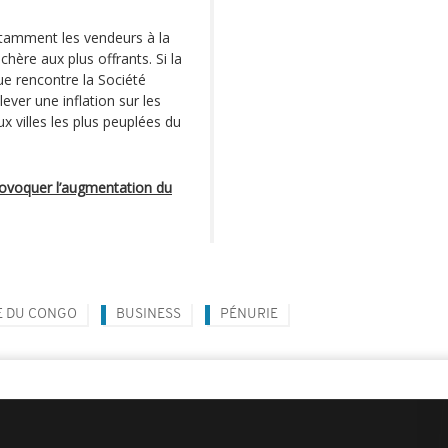
notamment les vendeurs à la
chère aux plus offrants. Si la
ue rencontre la Société
ever une inflation sur les
 villes les plus peuplées du
rovoquer l’augmentation du
E DU CONGO
BUSINESS
PÉNURIE