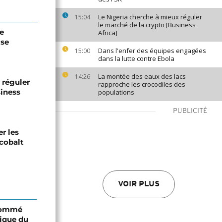
Le Nigeria cherche à mieux réguler
15:04
le marché de la crypto [Business
de
Africa]
ise
Dans l'enfer des équipes engagées
15:00
dans la lutte contre Ebola
La montée des eaux des lacs
14:26
 réguler
rapproche les crocodiles des
siness
populations
PUBLICITÉ
er les
 cobalt
VOIR PLUS
 nommé
lique du