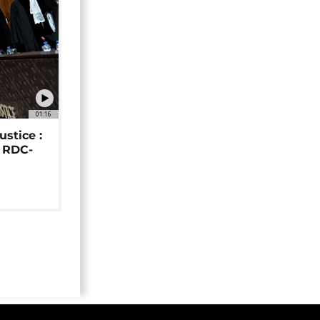
01:16
ustice :
e RDC-