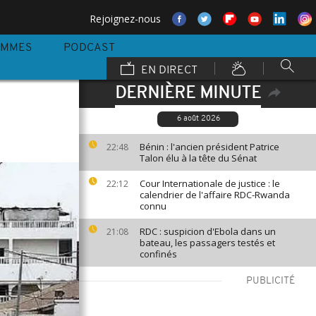
Rejoignez-nous
AMMES
PODCAST
EN DIRECT
DERNIÈRE MINUTE
6 août 2026
Bénin : l'ancien président Patrice
22:48
Talon élu à la tête du Sénat
Cour Internationale de justice : le
22:12
calendrier de l'affaire RDC-Rwanda
connu
RDC : suspicion d'Ebola dans un
21:08
bateau, les passagers testés et
confinés
PUBLICITÉ