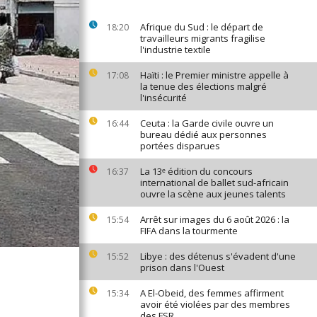
Afrique du Sud : le départ de
18:20
travailleurs migrants fragilise
l'industrie textile
Haïti : le Premier ministre appelle à
17:08
la tenue des élections malgré
l'insécurité
Ceuta : la Garde civile ouvre un
16:44
bureau dédié aux personnes
portées disparues
La 13ᵉ édition du concours
16:37
international de ballet sud-africain
ouvre la scène aux jeunes talents
Arrêt sur images du 6 août 2026 : la
15:54
FIFA dans la tourmente
Libye : des détenus s'évadent d'une
15:52
prison dans l'Ouest
A El-Obeid, des femmes affirment
15:34
avoir été violées par des membres
des FSR