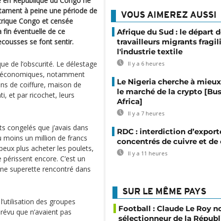
le en République du Congo ne
ntament à peine une période de
VOUS AIMEREZ AUSSI
trique Congo et censée
 fin éventuelle de ce
Afrique du Sud : le départ 
cousses se font sentir.
travailleurs migrants fragil
l'industrie textile
ue de l’obscurité. Le délestage
Il y a 6 heures
s économiques, notamment
Le Nigeria cherche à mieux
ons de coiffure, maison de
le marché de la crypto [Bu
, et par ricochet, leurs
Africa]
Il y a 7 heures
its congelés que j’avais dans
RDC : interdiction d’export
 moins un million de francs
concentrés de cuivre et de
peux plus acheter les poulets,
Il y a 11 heures
e périssent encore. C’est un
une superette rencontré dans
SUR LE MÊME PAYS
l’utilisation des groupes
Football : Claude Le Roy
mprévu que n’avaient pas
sélectionneur de la Répub