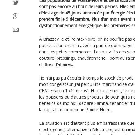
Les populations de Pointe-Noire et de Brazzavil
sont pas encore au bout de leurs peines. Elles e
délestage de 45 jours annoncée par Énergie élec
prendre fin le 5 décembre. Plus d’un mois avant la
dysfonctionnement énergétique, les premières se
À Brazzaville et Pointe-Noire, on ne souffre pas q
poursuit son chemin avec sa part de dommage
dans les petits commerces. Les activités des sal
couture, pressings, chaudronnerie… sont au ralenti
chiffres d’affaires.
“Je n’ai pas pu écouler à temps le stock de produ
mon congélateur. J’ai perdu une marchandise d’au
CFA (environ 1540 euros). Et actuellement, je ne 
les poissons ou d’autres produits de peur qu’ils n
bénéfice de moins”, déclare Samba, tenancier d’
la capitale économique Pointe-Noire.
La situation est d’autant plus embarrassante que 
électrogènes, alternative à l‘électricité, est un i