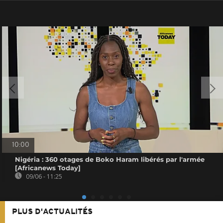
10:00
Nigéria : 360 otages de Boko Haram libérés par l'armée
[Africanews Today]
09/06 - 11:25
PLUS D'ACTUALITÉS