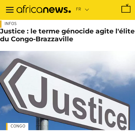
Passer
au
contenu
principal
INFOS
Justice : le terme génocide agite l'élite
du Congo-Brazzaville
CONGO