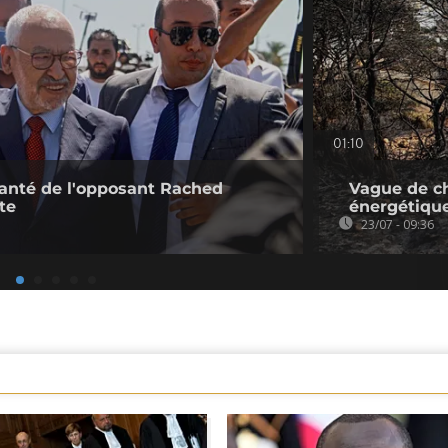
01:10
 santé de l'opposant Rached
Vague de ch
te
énergétiqu
23/07 - 09:36