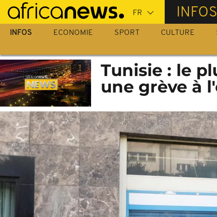
Passer
INFO
au
contenu
INFOS
ECONOMIE
SPORT
CULTURE
principal
Tunisie : le 
une grève à l