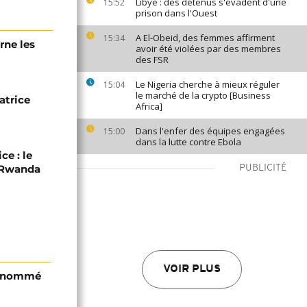
Libye : des détenus s'évadent d'une
15:52
prison dans l'Ouest
A El-Obeid, des femmes affirment
15:34
rne les
avoir été violées par des membres
des FSR
Le Nigeria cherche à mieux réguler
15:04
le marché de la crypto [Business
atrice
Africa]
Dans l'enfer des équipes engagées
15:00
dans la lutte contre Ebola
ce : le
C-Rwanda
PUBLICITÉ
VOIR PLUS
i nommé