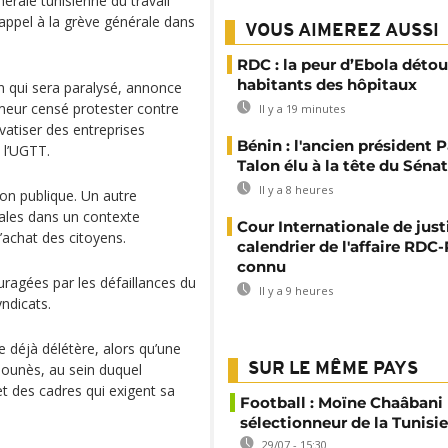
nérale tunisienne du travail
’appel à la grève générale dans
VOUS AIMEREZ AUSSI
RDC : la peur d’Ebola détou
habitants des hôpitaux
ien qui sera paralysé, annonce
eur censé protester contre
Il y a 19 minutes
atiser des entreprises
Bénin : l'ancien président P
 l’UGTT.
Talon élu à la tête du Sénat
Il y a 8 heures
on publique. Un autre
iales dans un contexte
Cour Internationale de justi
d’achat des citoyens.
calendrier de l'affaire RD
connu
uragées par les défaillances du
Il y a 9 heures
ndicats.
e déjà délétère, alors qu’une
Tounès, au sein duquel
SUR LE MÊME PAYS
t des cadres qui exigent sa
Football : Moïne Chaâban
sélectionneur de la Tunisie
29/07 - 15:30