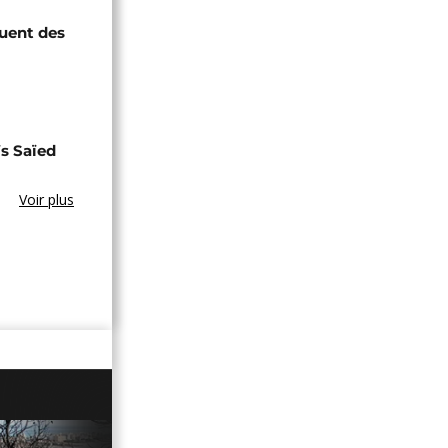
quent des
s Saïed
Voir plus