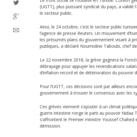
Le front social se mobilise en Tunisie. L’Union gé
(UGTT), plus puissant syndicat du pays, a validé l
le secteur public.
Ainsi, le 24 octobre, c’est le secteur public tunis
l’agence de presse Reuters. Un mouvement d’hum
les présumés plans du gouvernement visant à priv
publiques, a déclaré Nourredine Taboubi, chef de
Le 22 novembre 2018, la grève gagnera la Foncti
débrayage pour appuyer les revendications salar
d’inflation record et de détérioration du pouvoir 
Pour l’UGTT, ces décisions sont par ailleurs enco
gouvernement à trouver le consensus avec les sy
Ces grèves viennent s’ajouter à un climat politiqu
guerre intestine ronge le parti au pouvoir Nidaa 
s’affrontent le Premier ministre Youssef Chahed e
démission.