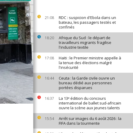
RDC : suspicion d'Ebola dans un
21:08
bateau, les passagers testés et
confinés
Afrique du Sud : le départ de
18:20
travailleurs migrants fragilise
l'industrie textile
Haïti : le Premier ministre appelle à
17:08
la tenue des élections malgré
l'insécurité
Ceuta : la Garde civile ouvre un
16:44
bureau dédié aux personnes
portées disparues
La 13ᵉ édition du concours
16:37
international de ballet sud-africain
ouvre la scène aux jeunes talents
Arrêt sur images du 6 août 2026 : la
15:54
FIFA dans la tourmente