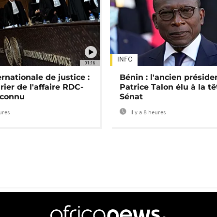
INFO
01:16
rnationale de justice :
Bénin : l'ancien préside
rier de l'affaire RDC-
Patrice Talon élu à la t
connu
Sénat
eures
Il y a 8 heures