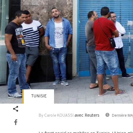
TUNISIE
avec Reuters
Dernière MA
By Carole KOUASSI