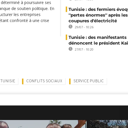
 déterminé à poursuivre ses
anque de soutien politique. En
Tunisie : des fermiers évo
cturer les entreprises
''pertes énormes'' après les
 étant confronté à une crise
coupures d'électricité
29/07 - 10:26
Tunisie : des manifestants
dénoncent le président Kaï
27/07 - 10:20
TUNISIE
CONFLITS SOCIAUX
SERVICE PUBLIC