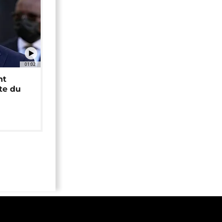
01:02
nt
ête du