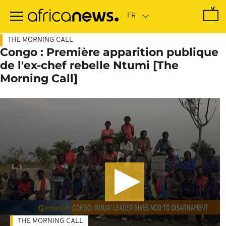
Passer
au
contenu
principal
THE MORNING CALL
Congo : Première apparition publique
de l'ex-chef rebelle Ntumi [The
Morning Call]
THE MORNING CALL